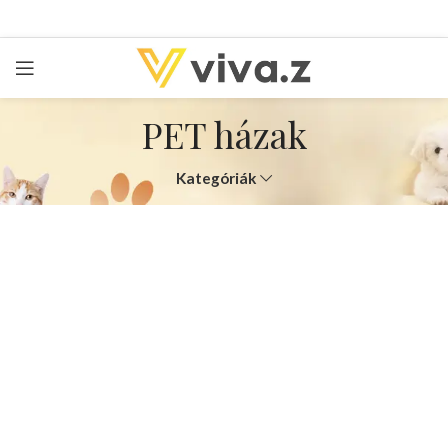
PET házak
Kategóriák