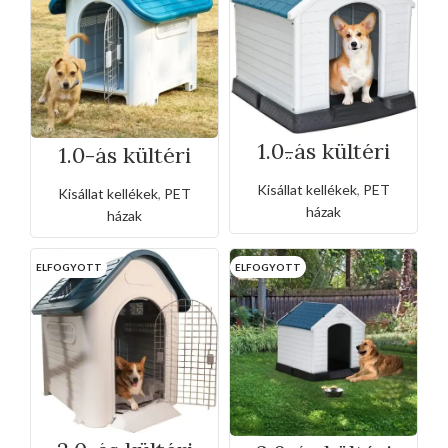
1.0-ás kültéri
1.0-ás kültéri
műnyag ház
ablakos
rácsajtóval
műanyag ház
Kisállat kellékek
,
PET
Kisállat kellékek
,
PET
házak
házak
ELFOGYOTT
ELFOGYOTT