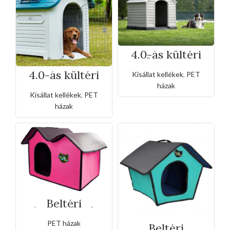
4.0-ás kültéri
műnyag ház
rácsajtóval
4.0-ás kültéri
Kisállat kellékek
,
PET
ablakos
házak
műanyag ház
Kisállat kellékek
,
PET
házak
Beltéri
hordozható
duplatetős pet
PET házak
ház
Beltéri