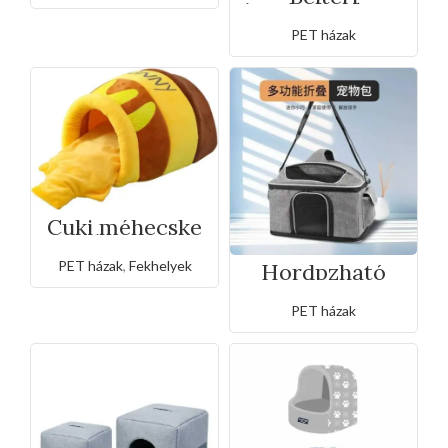
hordozható pet
ház
PET házak
Cuki méhecske
kuckó
PET házak
,
Fekhelyek
Hordpzható
táska
40x28x28cm
PET házak