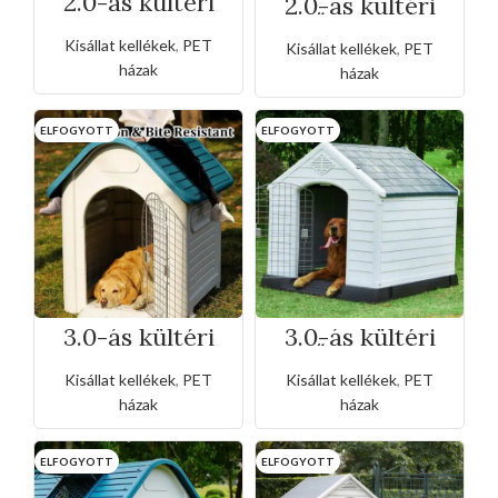
2.0-ás kültéri
2.0-ás kültéri
ablakos
műnyag ház
műanyag ház
rácsajtóval
Kisállat kellékek
,
PET
Kisállat kellékek
,
PET
házak
házak
ELFOGYOTT
ELFOGYOTT
3.0-ás kültéri
3.0-ás kültéri
ablakos
műnyag ház
műanyag ház
rácsajtóval
Kisállat kellékek
,
PET
Kisállat kellékek
,
PET
házak
házak
ELFOGYOTT
ELFOGYOTT