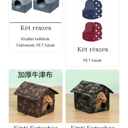
Két részes
macska fészek
Kisállat kellékek
,
Fekhelyek
,
PET házak
Két részes
mancsnyomós
kuckó
PET házak