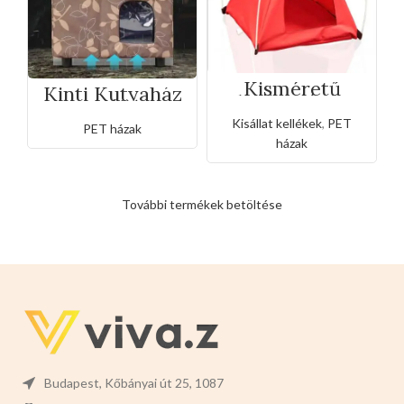
Kisméretű
Kinti Kutyaház
kisllat sátor
vizálló
42x9x34cm
Kisállat kellékek
,
PET
PET házak
házak
További termékek betöltése
Budapest, Kőbányai út 25, 1087