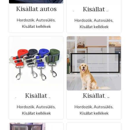
Kisállat autos
Kisállat
hátsóüléses
biztonsági öv-
biztonsági
2,0cm
Hordozók
,
Autosülés
,
alátét (Nagy
Hordozók
,
Autosülés
,
méret)
Kisállat kellékek
Kisállat kellékek
Kisállat
Kisállat
biztonsági öv-
elszigetelő
2,5cm
hálósorompo(11
Hordozók
,
Autosülés
,
Hordozók
,
Autosülés
,
0cm-es)
Kisállat kellékek
Kisállat kellékek