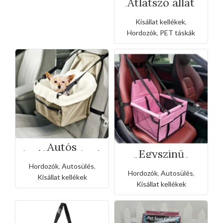
Átlátszó állat
hordozó táska
Kisállat kellékek
,
Hordozók
,
PET táskák
Autós
Egyszínű
kisállathordozó
többfunkciós
biztonsági ülés
hálós auto
Hordozók
,
Autosülés
,
Hordozók
,
Autosülés
,
biztonsági ülés
Kisállat kellékek
Kisállat kellékek