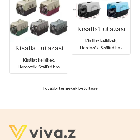
Kisállat utazási
hordozó(Nagy
méret)
Kisállat kellékek
,
Kisállat utazási
Hordozók
,
Szállító box
hordozó(Közep
es méret)
Kisállat kellékek
,
Hordozók
,
Szállító box
További termékek betöltése