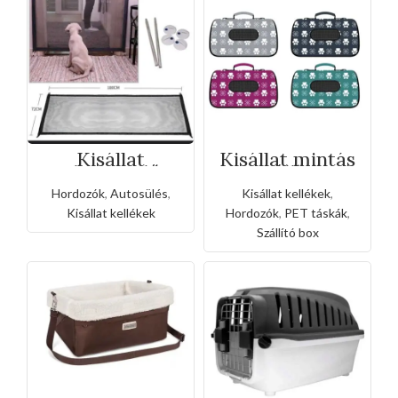
Kisállat
Kisállat mintás
elszigetelő
szállító
hálósorompo(18
Hordozók
,
Autosülés
,
Kisállat kellékek
,
0cm-es)
Kisállat kellékek
Hordozók
,
PET táskák
,
Szállító box