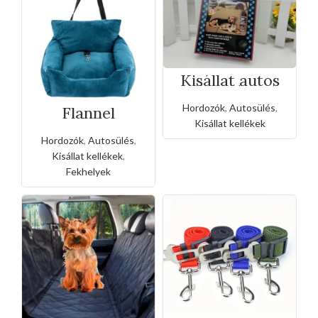
Kisállat autos
hátsóüléses
biztonsági
Hordozók
,
Autosülés
,
alátét
Flannel
autósülés
Kisállat kellékek
Hordozók
,
Autosülés
,
Kisállat kellékek
,
Fekhelyek