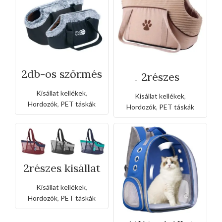
2db-os szőrmés
2részes
kutya válltáska
bársonyos
válltáska
Kisállat kellékek
,
Kisállat kellékek
,
Hordozók
,
PET táskák
Hordozók
,
PET táskák
2részes kisállat
hordozós
légáteresztő
Kisállat kellékek
,
válltáska
Hordozók
,
PET táskák