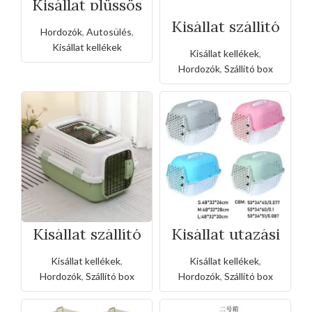
Kisállat plüssös
meleg auto
biztonsági ülés
Kisállat szállító
Hordozók
,
Autosülés
,
box-nagy
Kisállat kellékek
Kisállat kellékek
,
Hordozók
,
Szállító box
Kisállat szállító
Kisállat utazási
box,nyitható
hordozó(Kis
tetővel
méret)
Kisállat kellékek
,
Kisállat kellékek
,
Hordozók
,
Szállító box
Hordozók
,
Szállító box