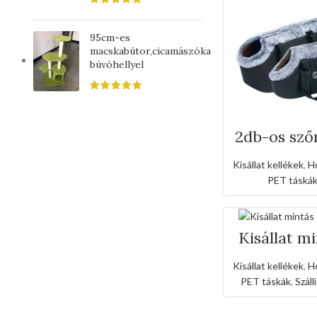
95cm-es
macskabútor,cicamászóka
búvóhellyel
2db-os sz
kutya váll
Kisállat kellékek
,
H
PET táská
Kisállat m
szállít
Kisállat kellékek
,
H
PET táskák
,
Száll