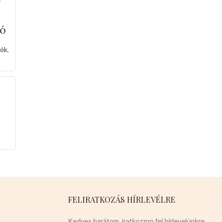
zó
ó
ók
,
ss
,
FELIRATKOZÁS HÍRLEVÉLRE
Kedves barátom, iratkozzon fel hírlevelünkre,