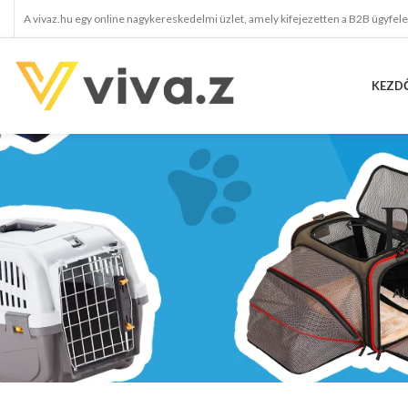
A vivaz.hu egy online nagykereskedelmi üzlet, amely kifejezetten a B2B ügyfel
KEZD
A