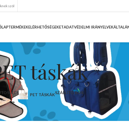
eknek szól
ŐLAP
TERMÉKEK
ELÉRHETŐSÉGEKET
ADATVÉDELMI IRÁNYELVEK
ÁLTALÁN
PET táskák
UTOSÜLÉS
SZÁLLÍTÓ BOX
PET TÁSKÁK