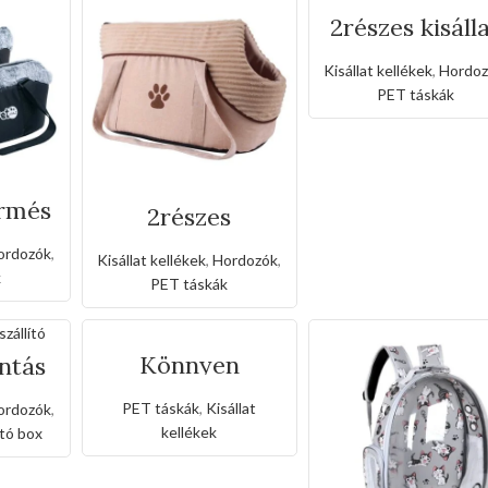
2részes kisáll
hordozós
légáteresztő
Kisállat kellékek
,
Hordoz
válltáska
PET táskák
őrmés
2részes
táska
bársonyos
válltáska
ordozók
,
Kisállat kellékek
,
Hordozók
,
k
PET táskák
Könnyen
intás
hordozható
ó
farmer macska
PET táskák
,
Kisállat
ordozók
,
hátizsák
kellékek
ító box