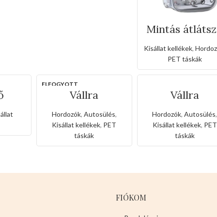
Mintás átláts
állat hordoz
táska
Kisállat kellékek
,
Hordoz
PET táskák
ELFOGYOTT
ő
Vállra
Vállra
dozó
akaszthatós
akszthatós plü
k
központi
központi
állat
Hordozók
,
Autosülés
,
Hordozók
,
Autosülés
vezérlésű
vezérlésű
Kisállat kellékek
,
PET
Kisállat kellékek
,
PET
autoülés
autoülés
táskák
táskák
FIÓKOM