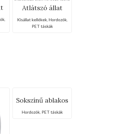
at
Átlátszó állat
hordozó táska
ók
,
Kisállat kellékek
,
Hordozók
,
PET táskák
Sokszínű ablakos
hordozó táska
Hordozók
,
PET táskák