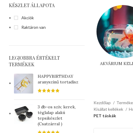
KÉSZLET ÁLLAPOTA
Akciók
Raktáron van
LEGJOBBRA ÉRTÉKELT
AKVÁRIUM KEL
TERMÉKEK
HAPPYBIRTHDAY
aranyszínű tortadísz
Kezdőlap
Termék
3 db-os szív, kerek,
Kisállat kellékek
H
téglalap alakú
PET táskák
tepsikészlet
(Csatzárral )