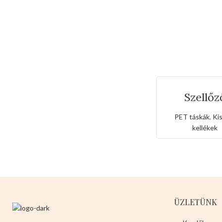
Szellőz
macskahor
hátizsá
PET táskák
,
Kis
kellékek
ÜZLETÜNK