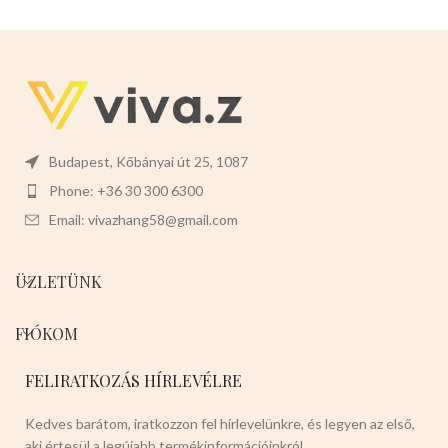
legkáprázatosabb az utcán.Télen
megvéd a lehülés ellen.Nagyon
rugalmas,nyáron szellőző hatása
van a forróság ellen.Ez a termék
tökéletes a házikedvencek
számára.
Javasolt testtömeg:3-
5kg
Színei:
-VILÁGOSBARNA -
SÖTÉTBARNA -VILÁGOS KÉK -
SÖTÉT KÉK -PIROS -RÓZSASZÍN
Budapest, Kőbányai út 25, 1087
Válasszon nyugodtan a termék
Phone: +36 30 300 6300
magas minőségét!
Email: vivazhang58@gmail.com
ÜZLETÜNK
FIÓKOM
FELIRATKOZÁS HÍRLEVÉLRE
Kedves barátom, iratkozzon fel hírlevelünkre, és legyen az első,
aki értesül a legújabb termékinformációinkról.