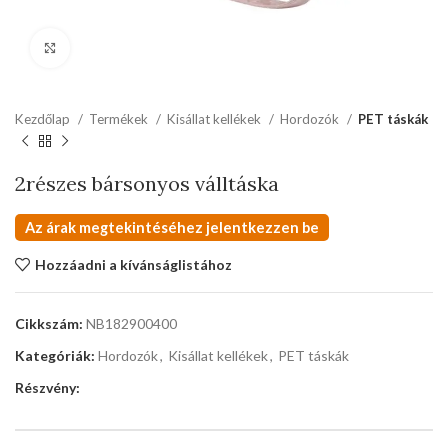
kattints a kinagyításhoz
Kezdőlap
Termékek
Kisállat kellékek
Hordozók
PET táskák
2részes bársonyos válltáska
Az árak megtekintéséhez jelentkezzen be
Hozzáadni a kívánságlistához
Cikkszám:
NB182900400
Kategóriák:
Hordozók
,
Kisállat kellékek
,
PET táskák
Részvény: