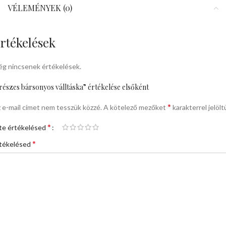
VÉLEMÉNYEK (0)
rtékelések
g nincsenek értékelések.
részes bársonyos válltáska” értékelése elsőként
*
 e-mail címet nem tesszük közzé.
A kötelező mezőket
karakterrel jelölt
*
te értékelésed
*
tékelésed