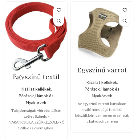
Egyszínű varrot
kutyahám(Kis
Egyszínű textil
méret)
kézipóráz(Kis
Kisállat kellékek
,
méret)
Pórázok,Hámok és
Kisállat kellékek
,
Nyakörvek
Pórázok,Hámok és
Nyakörvek
Az egyszínű varrott kutyahám
kiváló minőségű textilből
Tulajdonságai:
Mérete:
1,5cm
készült,kémyelmesen érezhetik
széles
Színek:
-
a kutyusok a meleg
NARANCS,LILA,SZÜRKE,ZÖLD,RÓZSASZÍN,PIROS
hámban,sétáltatásnál a
12db-os a csomaglása.
kedvencei lesz a