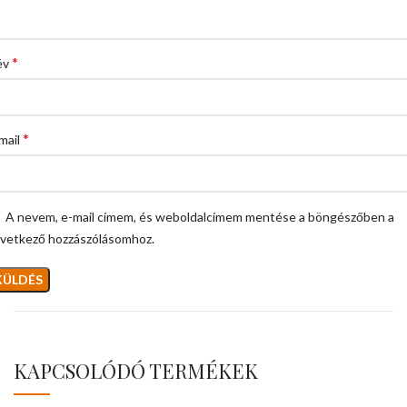
*
év
*
mail
A nevem, e-mail címem, és weboldalcímem mentése a böngészőben a
vetkező hozzászólásomhoz.
KAPCSOLÓDÓ TERMÉKEK