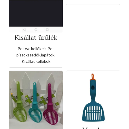
Kisállat ürülék
lapát olló
formában
Pet wc kellékek
,
Pet
kidolgozva
piszokszedők,lapátok
,
Kisállat kellékek