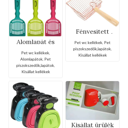
Fényesített
ezüst alomlapát
fa fogantyúval
Alomlapát és
Pet wc kellékek
,
Pet
WC zacsi
piszokszedők,lapátok
,
készlet
Pet wc kellékek
,
Kisállat kellékek
Alomlapátok
,
Pet
piszokszedők,lapátok
,
Kisállat kellékek
Kisállat ürülék