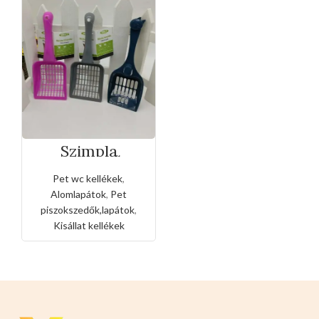
Szimpla
egyszerű
macska
Pet wc kellékek
,
alomlapát
Alomlapátok
,
Pet
piszokszedők,lapátok
,
Kisállat kellékek