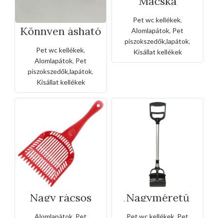
Macska
alomlapát
zacskóval
Pet wc kellékek
,
Könnyen ásható
Alomlapátok
,
Pet
macska ferde
piszokszedők,lapátok
,
alomlapát
Pet wc kellékek
,
Kisállat kellékek
Alomlapátok
,
Pet
piszokszedők,lapátok
,
Kisállat kellékek
Nagy rácsos
Nagyméretű
macska
kisállat piszok
alomlapát
felszedő
Alomlapátok
,
Pet
Pet wc kellékek
,
Pet