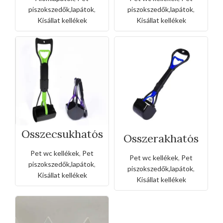
piszokszedők,lapátok
,
piszokszedők,lapátok
,
Kisállat kellékek
Kisállat kellékek
Összecsukhatós
Összerakhatós
kisállat piszok
kisállat piszok
felszedő
felszedő
Pet wc kellékek
,
Pet
Pet wc kellékek
,
Pet
piszokszedők,lapátok
,
piszokszedők,lapátok
,
Kisállat kellékek
Kisállat kellékek