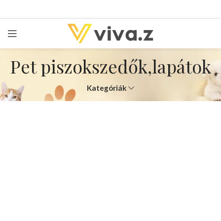
Pet piszokszedők,lapátok
Kategóriák