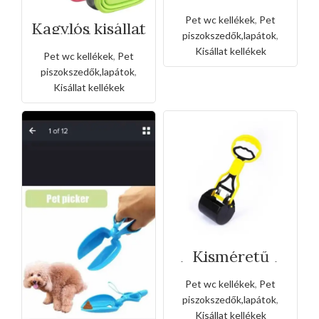
hulladékgyűjtő
készlet
Pet wc kellékek
,
Pet
Kagylós kisállat
ürülék felszedő
piszokszedők,lapátok
,
3 zacsival
Kisállat kellékek
Pet wc kellékek
,
Pet
piszokszedők,lapátok
,
Kisállat kellékek
Kisméretű
kisállat piszok
felszedő
Pet wc kellékek
,
Pet
piszokszedők,lapátok
,
Kisállat kellékek