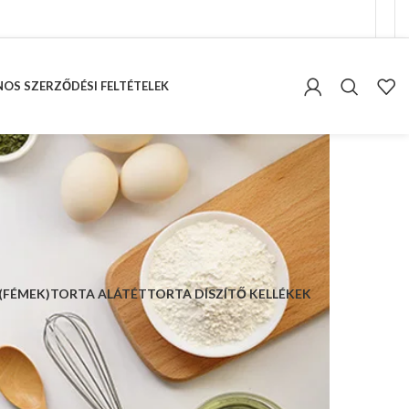
OS SZERZŐDÉSI FELTÉTELEK
(FÉMEK)
TORTA ALÁTÉT
TORTA DÍSZÍTŐ KELLÉKEK