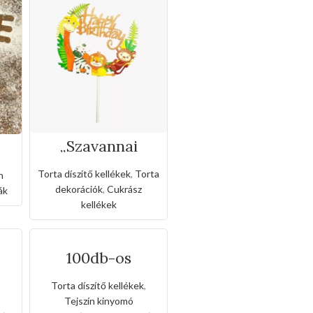
„Szavannai
állatok” torta
dekoráció
Torta díszítő kellékek
,
Torta
n
a
dekorációk
,
Cukrász
ák
kellékek
100db-os
lh
egyszerhasználh
ató habzsák-
,
Torta díszítő kellékek
,
35cm
Tejszín kinyomó