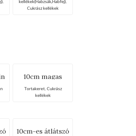
j)
,
kellékek(Habzsák,Habfej)
,
Cukrász kellékek
in
10cm magas
kerek alakú
állítható torta
in
Tortakeret
,
Cukrász
keret
kellékek
zó
10cm-es átlátszó