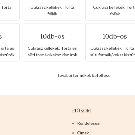
 fólia
torta acetát fólia
torta acetát fó
s)
(1kg-os)
(2kg-os)
,
Torta
Cukrász kellékek
,
Torta
Cukrász kellékek
,
Tort
fóliák
fóliák
s
10db-os
10db-os
um
aluminium autós
aluminium
üti
süti forma
cicafejes süti
Torta és
Cukrász kellékek
,
Torta és
Cukrász kellékek
,
Torta
forma
kiszúrók
süti formák/keksz kiszúrók
süti formák/keksz kiszú
További termékek betöltése
FIÓKOM
Rendeléseim
Címek