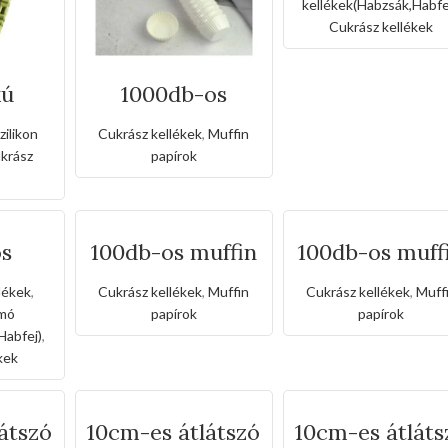
kellékek(Habzsák,Habfe
Cukrász kellékek
kú
1000db-os
ki
muffin papír
likon
szett-11cm
zilikon
Cukrász kellékek
,
Muffin
krász
papírok
os
100db-os muffin
100db-os muff
ználh
papír-11cm
papír-11cm
k-XL
llékek
,
Cukrász kellékek
,
Muffin
Cukrász kellékek
,
Muff
omó
papírok
papírok
Habfej)
,
kek
átszó
10cm-es átlátszó
10cm-es átláts