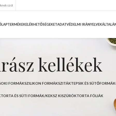
eknek szól
ŐLAP
TERMÉKEK
ELÉRHETŐSÉGEKET
ADATVÉDELMI IRÁNYELVEK
ÁLTALÁN
rász kellékek
CSOKI FORMÁK
SZILIKON FORMÁK
SZITÁK
TEPSIK ÉS SÜTŐFORMÁK
K
TORTA ÉS SÜTI FORMÁK/KEKSZ KISZÚRÓK
TORTA FÓLIÁK