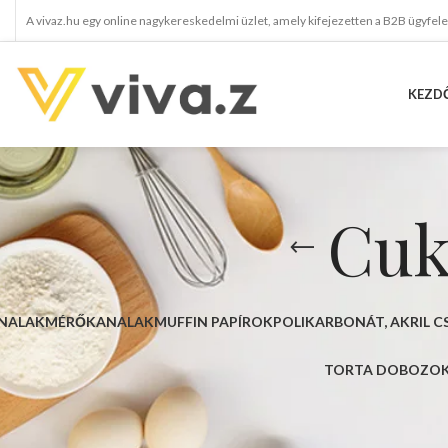
A vivaz.hu egy online nagykereskedelmi üzlet, amely kifejezetten a B2B ügyfel
KEZD
Cuk
ANALAK
MÉRŐKANALAK
MUFFIN PAPÍROK
POLIKARBONÁT, AKRIL 
TORTA DOBOZO