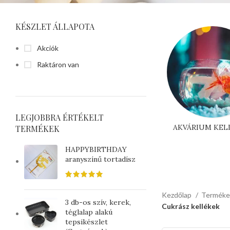
KÉSZLET ÁLLAPOTA
Akciók
Raktáron van
LEGJOBBRA ÉRTÉKELT
AKVÁRIUM KEL
TERMÉKEK
HAPPYBIRTHDAY
aranyszínű tortadísz
Kezdőlap
Termék
3 db-os szív, kerek,
Cukrász kellékek
téglalap alakú
tepsikészlet