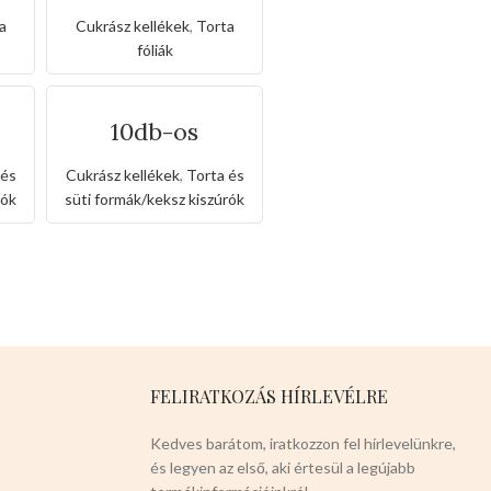
lia
torta vax fólia
a
Cukrász kellékek
,
Torta
fóliák
10db-os
aluminium
házikó süti
 és
Cukrász kellékek
,
Torta és
forma
rók
süti formák/keksz kiszúrók
FELIRATKOZÁS HÍRLEVÉLRE
Kedves barátom, iratkozzon fel hírlevelünkre,
és legyen az első, aki értesül a legújabb