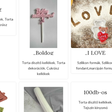
g
pot”
úró-
ek
,
Torta
rász
„Boldog
„I LOVE
születésnapot”
YOU”szilikon
Torta beszúró-
szives maci
Torta díszítő kellékek
,
Torta
Szilikon formák
,
Sziliko
rózsaszín
fondant form
dekorációk
,
Cukrász
fondant,marcipán form
kellékek
100db-os
egyszerhaszná
ató habzsák-
Torta díszítő kellékek
25cm
Tejszín kinyomó