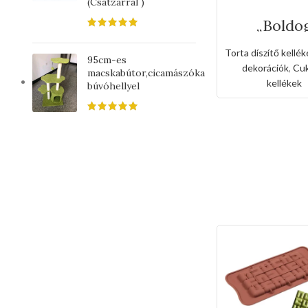
(Csatzárral )
„Boldo
születésna
Torta besz
Torta díszítő kellék
kék
95cm-es
dekorációk
,
Cuk
macskabútor,cicamászóka
kellékek
búvóhellyel