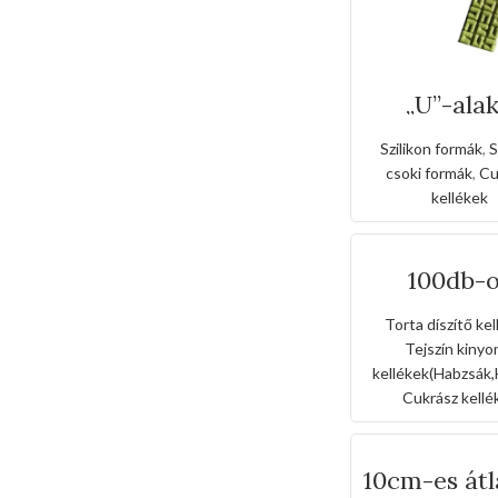
„U”-ala
táblacso
készítő szi
Szilikon formák
,
S
forma
csoki formák
,
Cu
kellékek
100db-
egyszerhas
ató habzsá
Torta díszítő ke
Tejszín kiny
kellékek(Habzsák,
Cukrász kellé
10cm-es átl