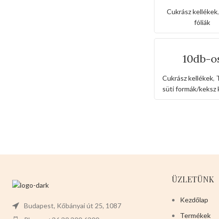
torta acetát
(0.5kg-o
Cukrász kellékek
fóliák
10db-o
alumini
ananász s
Cukrász kellékek
,
forma
süti formák/keksz 
ÜZLETÜNK
Kezdőlap
Budapest, Kőbányai út 25, 1087
Termékek