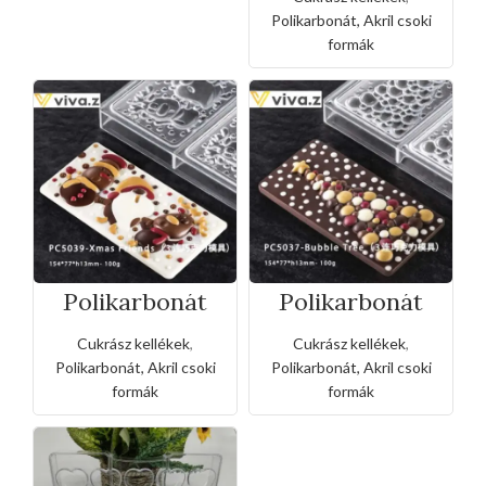
Polikarbonát, Akril csoki
formák
Polikarbonát
Polikarbonát
bonbon csoki
bonbon csoki
forma-
forma-
Cukrász kellékek
,
Cukrász kellékek
,
karácsony
karácsonyfa
Polikarbonát, Akril csoki
Polikarbonát, Akril csoki
formák
formák