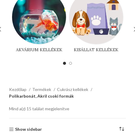
K
AKVÁRIUM KELLÉKEK
KISÁLLAT KELLÉKEK
Kezdőlap
Termékek
Cukrász kellékek
Polikarbonát, Akril csoki formák
Mind a(z) 15 találat megjelenítve
Show sidebar