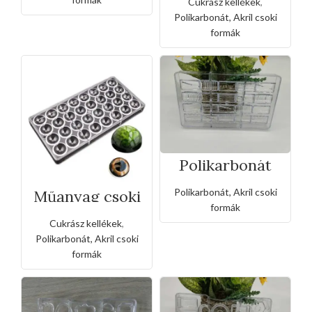
Cukrász kellékek
,
félgömb
Polikarbonát, Akril csoki
formák
Polikarbonát
bonbon csoki
forma
Polikarbonát, Akril csoki
Műanyag csoki
bombom
formák
forma-4x8db
Cukrász kellékek
,
félgömb
Polikarbonát, Akril csoki
formák