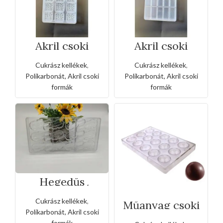
Akril csoki
Akril csoki
forma –
forma –
21részes
25részes
Cukrász kellékek
,
Cukrász kellékek
,
pikkelyes
téglalap
négyzet
Polikarbonát, Akril csoki
Polikarbonát, Akril csoki
formák
formák
Hegedűs
polikarbonát
bonbon csoki
Cukrász kellékek
,
forma
Műanyag csoki
bombom
Polikarbonát, Akril csoki
forma-3x5db
formák