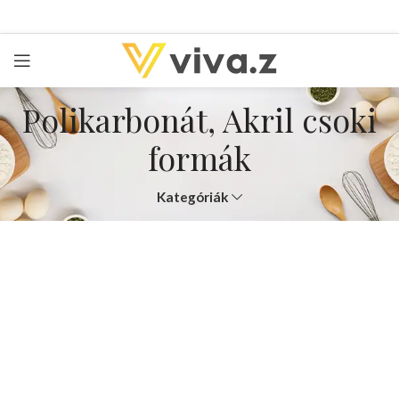
Polikarbonát, Akril csoki
formák
Kategóriák