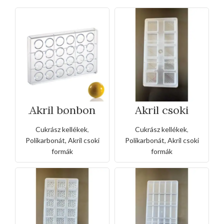
Akril bonbon
Akril csoki
félgömb csoki
forma –
forma – 275×175
10részes ferde
Cukrász kellékek
,
Cukrász kellékek
,
mm
csíkos négyzet
Polikarbonát, Akril csoki
Polikarbonát, Akril csoki
formák
formák