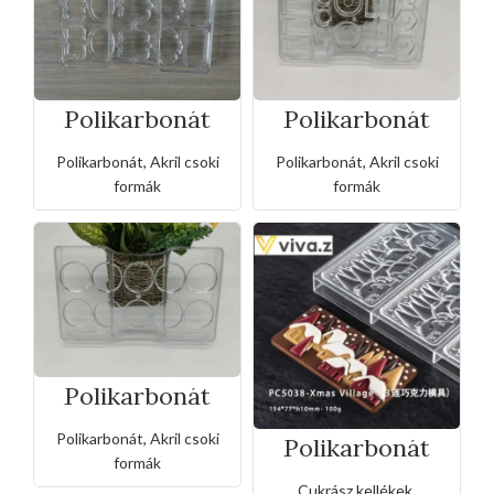
Polikarbonát
Polikarbonát
bonbon csoki
bonbon csoki
forma
forma
Polikarbonát, Akril csoki
Polikarbonát, Akril csoki
formák
formák
Polikarbonát
bonbon csoki
forma
Polikarbonát, Akril csoki
Polikarbonát
bonbon csoki
formák
forma-házikók
Cukrász kellékek
,