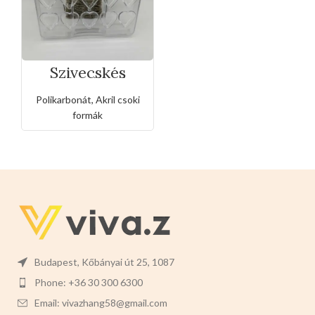
Szivecskés
polikarbonát
bonbon csoki
Polikarbonát, Akril csoki
forma
formák
Budapest, Kőbányai út 25, 1087
Phone: +36 30 300 6300
Email: vivazhang58@gmail.com