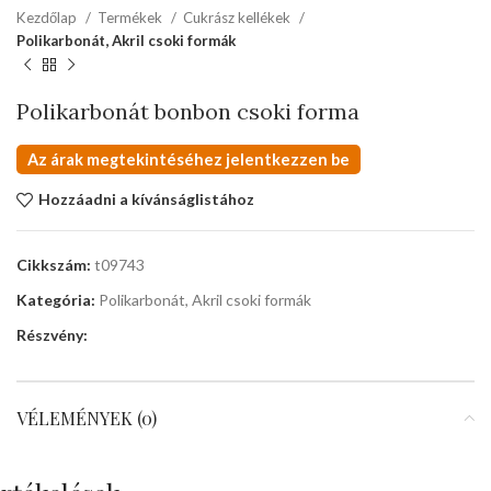
Kezdőlap
Termékek
Cukrász kellékek
Polikarbonát, Akril csoki formák
Polikarbonát bonbon csoki forma
Az árak megtekintéséhez jelentkezzen be
Hozzáadni a kívánságlistához
Cikkszám:
t09743
Kategória:
Polikarbonát, Akril csoki formák
Részvény:
VÉLEMÉNYEK (0)