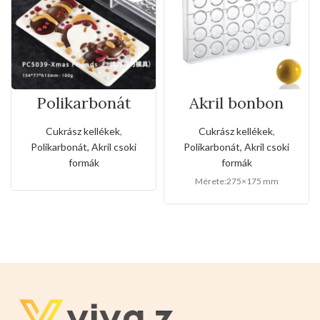
Polikarbonát
Akril bonbon
bonbon csoki
félgömb csoki
forma-karácsony
forma – 275×175
Cukrász kellékek
,
Cukrász kellékek
,
mm
Polikarbonát, Akril csoki
Polikarbonát, Akril csoki
formák
formák
Mérete:275×175 mm