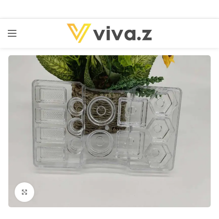
kattints a kinagyításhoz