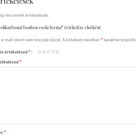
rtékelések
g nincsenek értékelések.
olikarbonát bonbon csoki forma” értékelése elsőként
*
 e-mail címet nem tesszük közzé.
A kötelező mezőket
karakterrel jelölt
*
te értékelésed
*
tékelésed
*
év