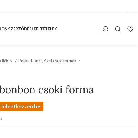
OS SZERZŐDÉSI FELTÉTELEK
ellékek
Polikarbonát, Akril csoki formák
 bonbon csoki forma
 jelentkezzen be
oz