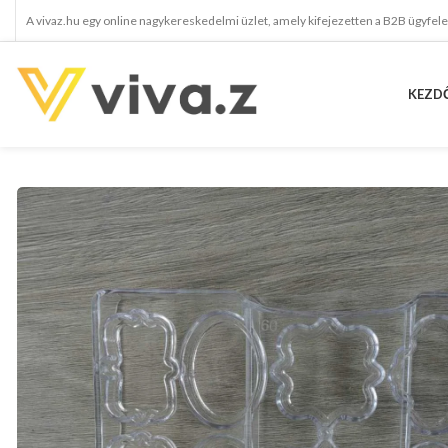
A vivaz.hu egy online nagykereskedelmi üzlet, amely kifejezetten a B2B ügyfel
KEZD