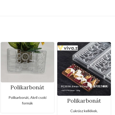
Polikarbonát
bonbon csoki
forma
Polikarbonát, Akril csoki
Polikarbonát
formák
bonbon csoki
forma-házikók
Cukrász kellékek
,