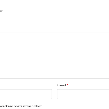
ük
*
E-mail
övetkező hozzászólásomhoz.