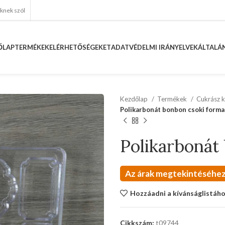
eknek szól
ŐLAP
TERMÉKEK
ELÉRHETŐSÉGEKET
ADATVÉDELMI IRÁNYELVEK
ÁLTALÁN
Kezdőlap
Termékek
Cukrász k
Polikarbonát bonbon csoki forma
Polikarbonát
Az árak megtekintéséhez
Hozzáadni a kívánságlistáh
Cikkszám:
t09744