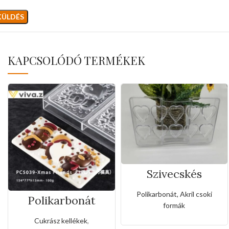
KAPCSOLÓDÓ TERMÉKEK
Szivecskés
polikarbonát
bonbon csoki
Polikarbonát, Akril csoki
Polikarbonát
forma
formák
bonbon csoki
forma-karácsony
Cukrász kellékek
,