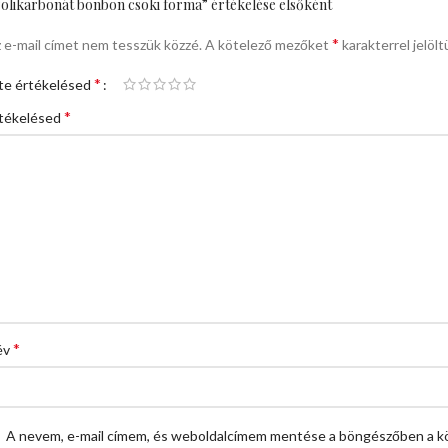
olikarbonát bonbon csoki forma” értékelése elsőként
*
 e-mail címet nem tesszük közzé.
A kötelező mezőket
karakterrel jelölt
*
te értékelésed
*
tékelésed
*
év
A nevem, e-mail címem, és weboldalcímem mentése a böngészőben a k