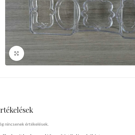
kattints a kinagyításhoz
rtékelések
g nincsenek értékelések.