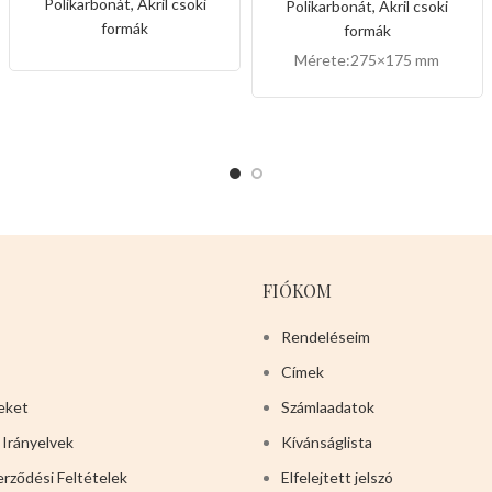
Polikarbonát, Akril csoki
Polikarbonát, Akril csoki
formák
formák
Mérete:275×175 mm
FIÓKOM
Rendeléseim
Címek
eket
Számlaadatok
 Irányelvek
Kívánságlista
erződési Feltételek
Elfelejtett jelszó