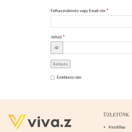
*
Felhasználónév vagy Email cím
*
Jelszó
Belépés
Emlékezz rám
ÜZLETÜNK
Kezdőlap