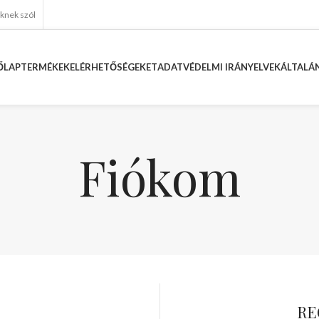
eknek szól
ŐLAP
TERMÉKEK
ELÉRHETŐSÉGEKET
ADATVÉDELMI IRÁNYELVEK
ÁLTALÁN
Fiókom
RE