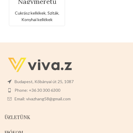
Nagyméretű
rozsdamentes
liszt,porcukor
Cukrász kellékek
,
Sziták
,
szóró
Konyhai kellékek
Budapest, Kőbányai út 25, 1087
Phone: +36 30 300 6300
Email: vivazhang58@gmail.com
ÜZLETÜNK
FIÓKOM