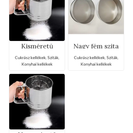
Kisméretű
Nagy fém szita
rozsdamentes
liszt,porcukor
Cukrász kellékek
,
Sziták
,
Cukrász kellékek
,
Sziták
,
szóró
Konyhai kellékek
Konyhai kellékek