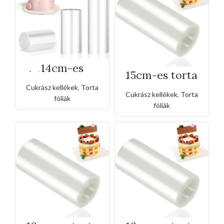
14cm-es
15cm-es torta
átlátszó torta
átlátszó acetát
vax fólia-
fólia
Cukrász kellékek
,
Torta
vastagított
Cukrász kellékek
,
Torta
fóliák
fóliák