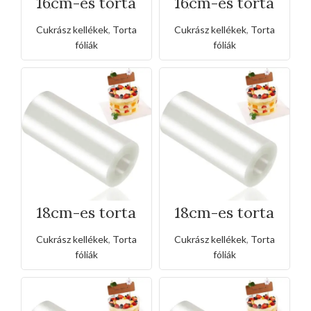
16cm-es torta
16cm-es torta
átlátszó acetát
átlátszó acetát
fólia
fólia -
Cukrász kellékek
,
Torta
Cukrász kellékek
,
Torta
vastagított
fóliák
fóliák
18cm-es torta
18cm-es torta
átlátszó acetát
átlátszó acetát
fólia
fólia-
Cukrász kellékek
,
Torta
Cukrász kellékek
,
Torta
vastagított
fóliák
fóliák