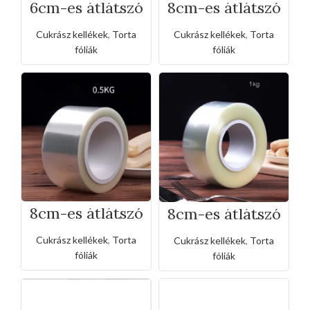
6cm-es átlátszó
8cm-es átlátszó
torta acetát
torta acetát
fólia
fólia
Cukrász kellékek
,
Torta
Cukrász kellékek
,
Torta
fóliák
fóliák
8cm-es átlátszó
8cm-es átlátszó
torta acetát
torta acetát
fólia (0.5kg-os)
fólia (1kg-os)
Cukrász kellékek
,
Torta
Cukrász kellékek
,
Torta
fóliák
fóliák