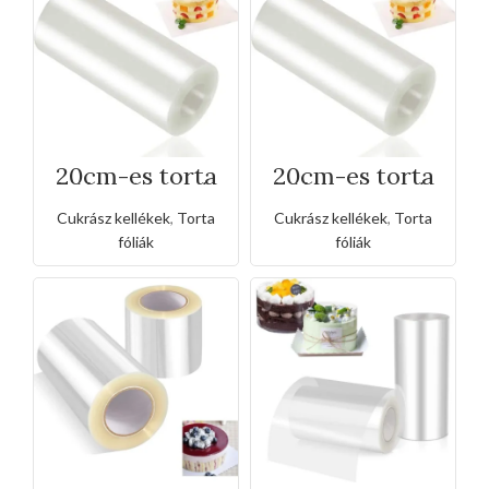
20cm-es torta
20cm-es torta
átlátszó acetát
átlátszó acetát
fólia
fólia-
Cukrász kellékek
,
Torta
Cukrász kellékek
,
Torta
vastagított
fóliák
fóliák