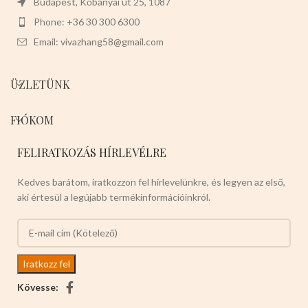
Budapest, Kőbányai út 25, 1087
Phone: +36 30 300 6300
Email: vivazhang58@gmail.com
ÜZLETÜNK
FIÓKOM
FELIRATKOZÁS HÍRLEVÉLRE
Kedves barátom, iratkozzon fel hírlevelünkre, és legyen az első,
aki értesül a legújabb termékinformációinkról.
Kövesse: