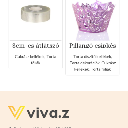
Pillangó csipkés
8cm-es átlátszó
muffingyűrű
torta acetát
(10db-os)
fólia (2kg-os)
Torta díszítő kellékek
,
Cukrász kellékek
,
Torta
Torta dekorációk
,
Cukrász
fóliák
kellékek
,
Torta fóliák