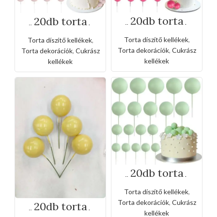
20db torta
20db torta
gömb beszúró -
gömb beszúró -
piros
májvaszín
Torta díszítő kellékek
,
Torta díszítő kellékek
,
Torta dekorációk
,
Cukrász
Torta dekorációk
,
Cukrász
kellékek
kellékek
20db torta
gömb beszúró -
zöld
Torta díszítő kellékek
,
Torta dekorációk
,
Cukrász
20db torta
gömb beszúró -
kellékek