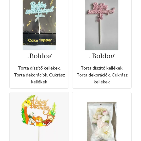
„Boldog
„Boldog
születésnapot”
születésnapot”
Torta beszúró-
Torta beszúró-
Torta díszítő kellékek
,
Torta díszítő kellékek
,
kék
rózsaszín
Torta dekorációk
,
Cukrász
Torta dekorációk
,
Cukrász
kellékek
kellékek