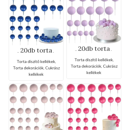
20db torta
20db torta
gömb beszúró -
gömb beszúró -
lila
királykék
Torta díszítő kellékek
,
Torta díszítő kellékek
,
Torta dekorációk
,
Cukrász
Torta dekorációk
,
Cukrász
kellékek
kellékek