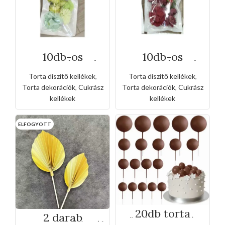
10db-os
10db-os
csomagolt virág
csomagolt virág
szirom
szirom
Torta díszítő kellékek
,
Torta díszítő kellékek
,
tortadísz -sárga
tortadísz -vörös
Torta dekorációk
,
Cukrász
Torta dekorációk
,
Cukrász
kellékek
kellékek
ELFOGYOTT
20db torta
2 darab
gömb beszúró -