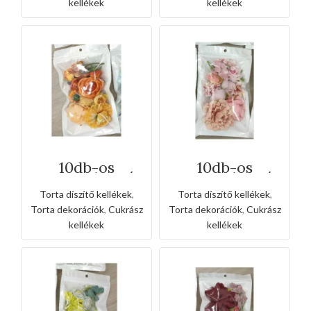
kellékek
kellékek
10db-os
10db-os
csomagolt virág
csomagolt virág
szirom
szirom
Torta díszítő kellékek
,
Torta díszítő kellékek
,
tortadísz -
tortadísz -
narancssárga
rózsaszín
Torta dekorációk
,
Cukrász
Torta dekorációk
,
Cukrász
kellékek
kellékek