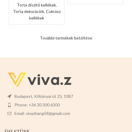
sárga
Torta díszítő kellékek
,
Torta dekorációk
,
Cukrász
kellékek
További termékek betöltése
Budapest, Kőbányai út 25, 1087
Phone: +36 30 300 6300
Email: vivazhang58@gmail.com
ÜZLETÜNK