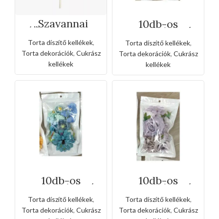
„Szavannai
10db-os
állatok” torta
csomagolt virág
dekoráció
szirom
Torta díszítő kellékek
,
Torta díszítő kellékek
,
tortadísz -fehér
Torta dekorációk
,
Cukrász
Torta dekorációk
,
Cukrász
kellékek
kellékek
10db-os
10db-os
csomagolt virág
csomagolt virág
szirom
szirom
Torta díszítő kellékek
,
Torta díszítő kellékek
,
tortadísz -kék
tortadísz -lila
Torta dekorációk
,
Cukrász
Torta dekorációk
,
Cukrász