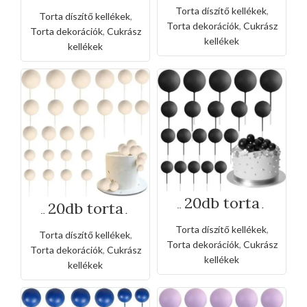
aranyszínű levél
barna
tortadísz
Torta díszítő kellékek
,
Torta díszítő kellékek
,
Torta dekorációk
,
Cukrász
Torta dekorációk
,
Cukrász
kellékek
kellékek
20db torta
20db torta
gömb beszúró -
gömb beszúró -
fekete
bézs
Torta díszítő kellékek
,
Torta díszítő kellékek
,
Torta dekorációk
,
Cukrász
Torta dekorációk
,
Cukrász
kellékek
kellékek