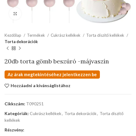
kattints a kinagyításhoz
Kezdőlap
Termékek
Cukrász kellékek
Torta díszítő kellékek
Torta dekorációk
20db torta gömb beszúró -májvaszín
Az árak megtekintéséhez jelentkezzen be
Hozzáadni a kívánságlistához
Cikkszám:
T090251
Kategóriák:
Cukrász kellékek
,
Torta dekorációk
,
Torta díszítő
kellékek
Részvény: