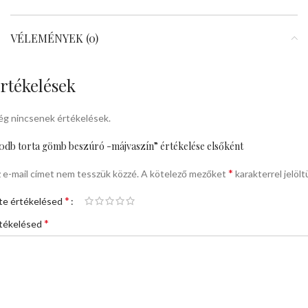
VÉLEMÉNYEK (0)
rtékelések
g nincsenek értékelések.
0db torta gömb beszúró -májvaszín” értékelése elsőként
*
 e-mail címet nem tesszük közzé.
A kötelező mezőket
karakterrel jelölt
*
te értékelésed
*
tékelésed