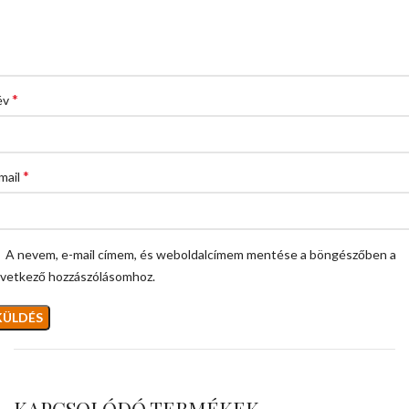
*
év
*
mail
A nevem, e-mail címem, és weboldalcímem mentése a böngészőben a
vetkező hozzászólásomhoz.
KAPCSOLÓDÓ TERMÉKEK