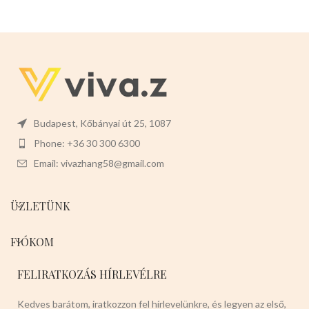
többcélú, tökéletes torták,
kekszek, cukorkák, desszertek,
sütemények, gyümölcsökre
alkalmas.
Mérete: 14cm x 5cm x
2,5 cm.
Színei:
Piros epres Piros
kockás Zöld Sötétbarna
Budapest, Kőbányai út 25, 1087
Phone: +36 30 300 6300
Email: vivazhang58@gmail.com
ÜZLETÜNK
FIÓKOM
FELIRATKOZÁS HÍRLEVÉLRE
Kedves barátom, iratkozzon fel hírlevelünkre, és legyen az első,