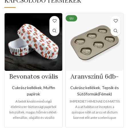
ÚJ
Bevonatos ovális
Aranyszínű 6db-
tortabetétek
os nyuszi formájú
muffinokhoz(50d
tepsi
Cukrász kellékek
,
Muffin
Cukrász kellékek
,
Tepsik és
b-os)
papírok
Sütőformák(Fémek)
A betét kiváló minőségű
IMPERDIET HIMENAEOS MATTIS
élelmiszer-biztonsági papírból
A a at habitasse inceptos a
készültek, magas hőmérséklet-
quisque nibh ut arcu et dictum
ellenállás, olajálló és vízálló
laoreet elit ante scelerisque
funkcióval rendelkezik. A termék
libero