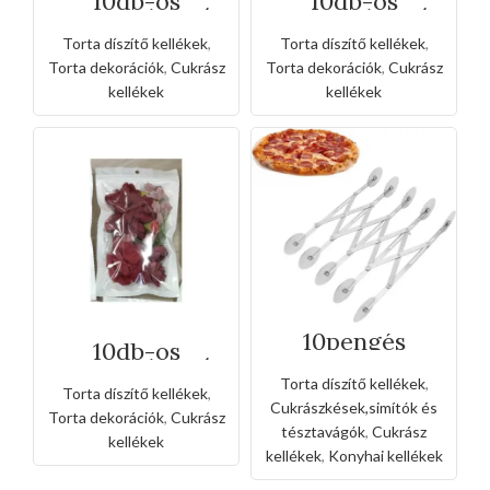
10db-os
10db-os
csomagolt virág
csomagolt virág
szirom
szirom
Torta díszítő kellékek
,
Torta díszítő kellékek
,
tortadísz -
tortadísz -sárga
rózsaszín
Torta dekorációk
,
Cukrász
Torta dekorációk
,
Cukrász
kellékek
kellékek
10pengés
10db-os
rozsdamentes
csomagolt virág
állítható
szirom
Torta díszítő kellékek
,
tésztavágó
Torta díszítő kellékek
,
tortadísz -vörös
Cukrászkések,simítók és
Torta dekorációk
,
Cukrász
tésztavágók
,
Cukrász
kellékek
kellékek
,
Konyhai kellékek