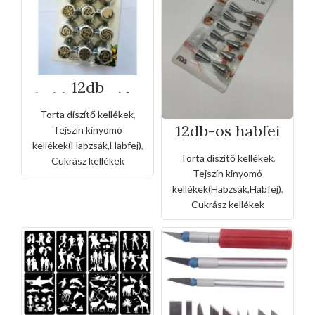
12db
habkinyomófej
Torta díszítő kellékek
,
12db-os habfej
Tejszín kinyomó
készlet+2db
kellékek(Habzsák,Habfej)
,
szorítóval
Torta díszítő kellékek
,
Cukrász kellékek
Tejszín kinyomó
kellékek(Habzsák,Habfej)
,
Cukrász kellékek