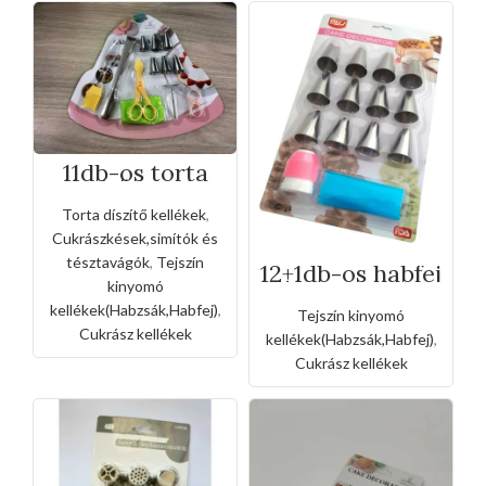
11db-os torta
díszítő készlet
Torta díszítő kellékek
,
Cukrászkések,simítók és
tésztavágók
,
Tejszín
12+1db-os habfej
készlet szilikon
kinyomó
habzsákkal
kellékek(Habzsák,Habfej)
,
Tejszín kinyomó
Cukrász kellékek
kellékek(Habzsák,Habfej)
,
Cukrász kellékek