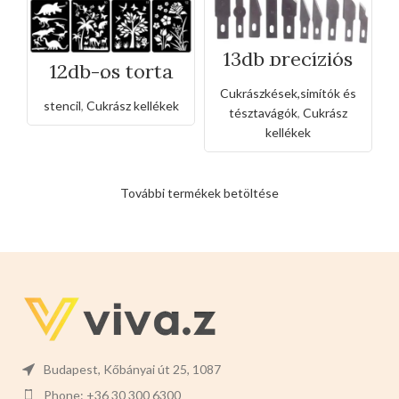
13db precíziós
12db-os torta
gravírozó kés
díszítő stencil
készlet
Cukrászkések,simítók és
élőlény
stencil
,
Cukrász kellékek
mintázattal
tésztavágók
,
Cukrász
kellékek
További termékek betöltése
Budapest, Kőbányai út 25, 1087
Phone: +36 30 300 6300