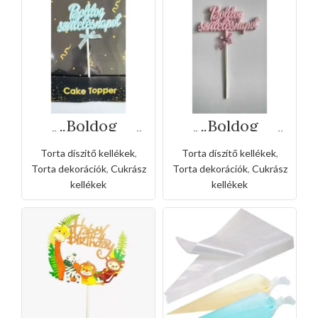
„Boldog
„Boldog
születésnapot”
születésnapot”
Torta beszúró-
Torta beszúró-
Torta díszítő kellékek
,
Torta díszítő kellékek
,
kék
rózsaszín
Torta dekorációk
,
Cukrász
Torta dekorációk
,
Cukrász
kellékek
kellékek