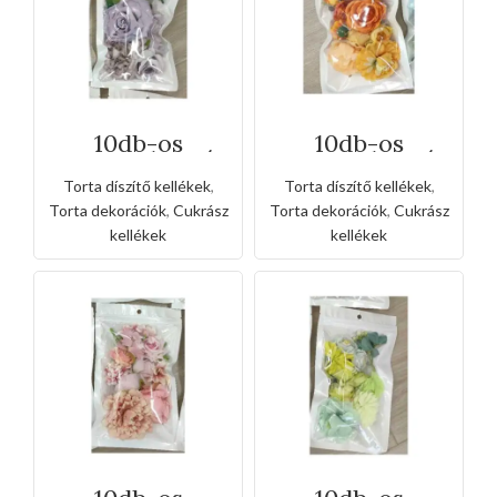
10db-os
10db-os
csomagolt virág
csomagolt virág
szirom
szirom
Torta díszítő kellékek
,
Torta díszítő kellékek
,
tortadísz -lila
tortadísz -
narancssárga
Torta dekorációk
,
Cukrász
Torta dekorációk
,
Cukrász
kellékek
kellékek