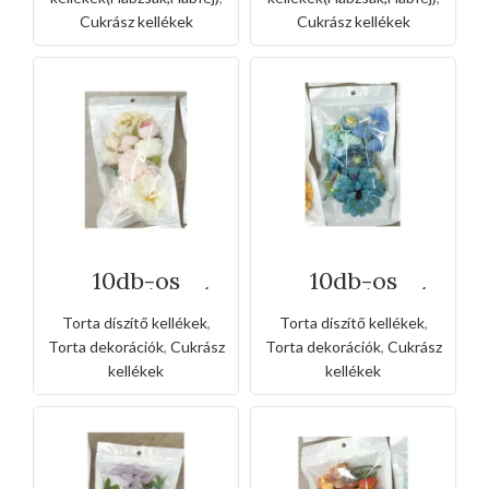
Cukrász kellékek
Cukrász kellékek
10db-os
10db-os
csomagolt virág
csomagolt virág
szirom
szirom
Torta díszítő kellékek
,
Torta díszítő kellékek
,
tortadísz -fehér
tortadísz -kék
Torta dekorációk
,
Cukrász
Torta dekorációk
,
Cukrász
kellékek
kellékek