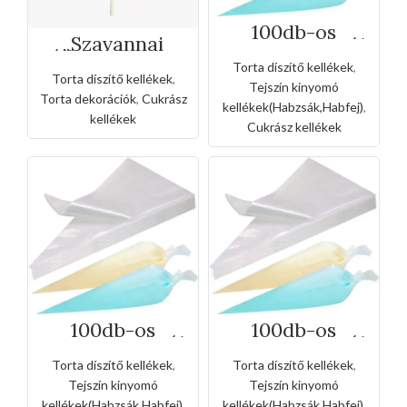
100db-os
„Szavannai
egyszerhasznál
állatok” torta
ható habzsák-
dekoráció
Torta díszítő kellékek
,
25cm
Torta díszítő kellékek
,
Tejszín kinyomó
Torta dekorációk
,
Cukrász
kellékek(Habzsák,Habfej)
,
kellékek
Cukrász kellékek
100db-os
100db-os
egyszerhasznál
egyszerhasznál
ható habzsák-
ható habzsák-
Torta díszítő kellékek
,
Torta díszítő kellékek
,
35cm
XL
Tejszín kinyomó
Tejszín kinyomó
kellékek(Habzsák,Habfej)
,
kellékek(Habzsák,Habfej)
,