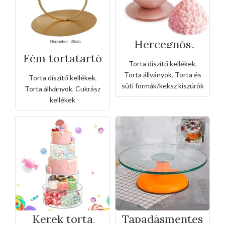
Hercegnős
torta készítő
Fém tortatartó
aluminium
Torta díszítő kellékek
,
forma/állvány
Torta állványok
,
Torta és
Torta díszítő kellékek
,
süti formák/keksz kiszúrók
Torta állványok
,
Cukrász
kellékek
Kerek torta
Tapadásmentes