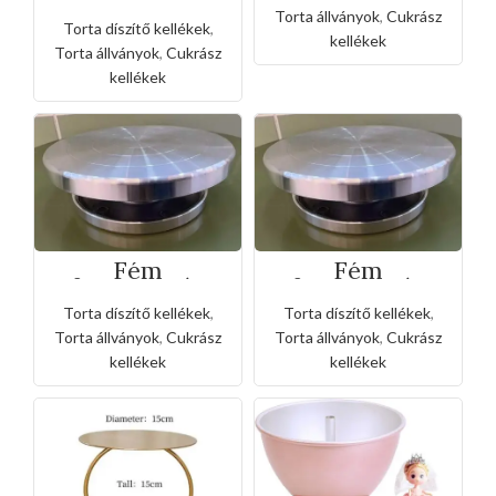
forgatható üveg
torta állvány
Torta állványok
,
Cukrász
Torta díszítő kellékek
,
kellékek
Torta állványok
,
Cukrász
kellékek
Fém
Fém
forgathatós
forgathatós
torta állvány 20
torta állvány 30
Torta díszítő kellékek
,
Torta díszítő kellékek
,
cm
cm
Torta állványok
,
Cukrász
Torta állványok
,
Cukrász
kellékek
kellékek