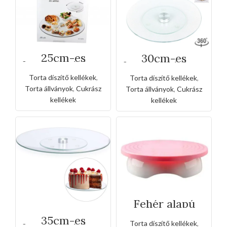
25cm-es
30cm-es
forgatható üveg
forgatható üveg
torta állvány
torta állvány
Torta díszítő kellékek
,
Torta díszítő kellékek
,
Torta állványok
,
Cukrász
Torta állványok
,
Cukrász
kellékek
kellékek
Fehér alapú
rózsaszín
forgathatós
35cm-es
Torta díszítő kellékek
,
torta állvány