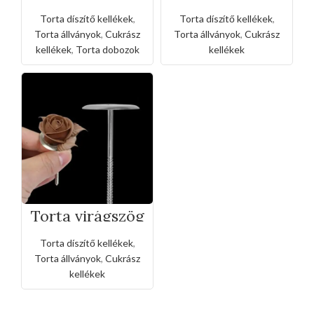
díszítő/tartó
üvegfelületű
akril doboz
torta állvány
Torta díszítő kellékek
,
Torta díszítő kellékek
,
szett(15/20/25c
csúszásgátló
m átmérőjű)
talpával
Torta állványok
,
Cukrász
Torta állványok
,
Cukrász
kellékek
,
Torta dobozok
kellékek
Torta virágszög
Torta díszítő kellékek
,
Torta állványok
,
Cukrász
kellékek