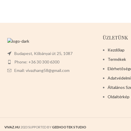
levehet,ez megkönnyíti a
tisztítását is.
Mérete:
20cm
magas 7cm széles 2cm mély
ÜZLETÜNK
Kezdőlap
Budapest, Kőbányai út 25, 1087
Termékek
Phone: +36 30 300 6300
Elérhetőség
Email: vivazhang58@gmail.com
Adatvédelmi
Általános Sz
Oldaltérkép
VIVAZ.HU
2023 SUPPORTED BY
GEEHOOTEK STUDIO