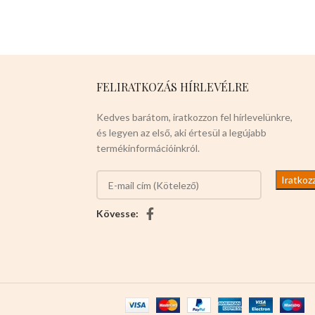
használható: Az eltávolítható
fenékkel, a csatzár
kialakításával és a
tapadásmentes bevonattal
könnyen eltávolíthatja a
FELIRATKOZÁS HÍRLEVÉLRE
süteményt a formából,
anélkül, hogy károsítaná, és
Kedves barátom, iratkozzon fel hírlevelünkre,
kényelmesen
és legyen az első, aki értesül a legújabb
tisztítható.Széles körben
termékinformációinkról.
alkalmazható,alkalmas
mindenféle sütemény
készítésére.
Színei:
piros,zöld,lila,szürke,fekete,rózsaszín
Kövesse: