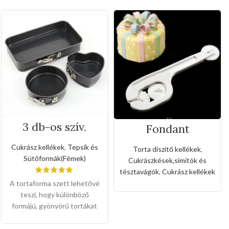
3 db-os szív,
Fondant
kerek, téglalap
mintázó,vágó
alakú tepsikészlet
eszköz(3féle
Cukrász kellékek
,
Tepsik és
Torta díszítő kellékek
,
(Csatzárral )
fogaskerékkel)
Sütőformák(Fémek)
Cukrászkések,simítók és
tésztavágók
,
Cukrász kellékek
A tortaforma szett lehetővé
teszi, hogy különböző
formájú, gyönyörű tortákat
készítsen, minden igényt
kielégít. Könnyen