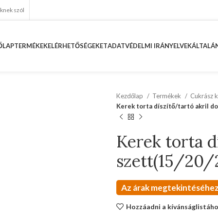
eknek szól
ŐLAP
TERMÉKEK
ELÉRHETŐSÉGEKET
ADATVÉDELMI IRÁNYELVEK
ÁLTALÁN
Kezdőlap
Termékek
Cukrász k
Kerek torta díszítő/tartó akril 
Kerek torta d
szett(15/20/
Az árak megtekintéséhez
Hozzáadni a kívánságlistáh