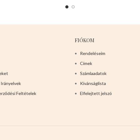
FIÓKOM
Rendeléseim
Címek
eket
Számlaadatok
 Irányelvek
Kívánságlista
erződési Feltételek
Elfelejtett jelszó