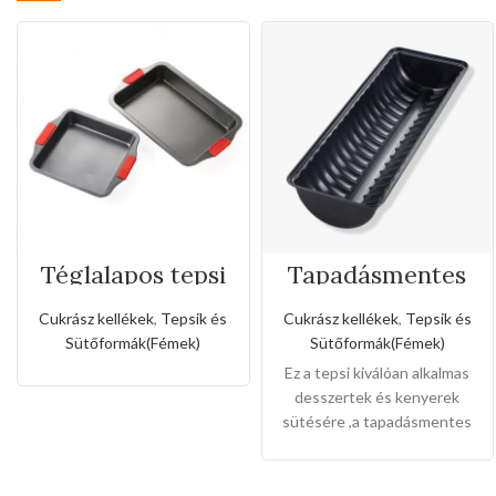
Téglalapos tepsi
Tapadásmentes
szilikon fogóval
őzgerinc
forma(Kis méret)
Cukrász kellékek
,
Tepsik és
Cukrász kellékek
,
Tepsik és
Sütőformák(Fémek)
Sütőformák(Fémek)
Ez a tepsi kiválóan alkalmas
desszertek és kenyerek
sütésére ,a tapadásmentes
bevonat könnyű gondozást
és karbantartást tesz
lehetővé, és könnyen