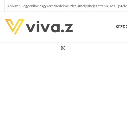
A vivaz.hu egy online nagykereskedelmi üzlet, amely kifejezetten a B2B ügyfel
KEZD
kattints a kinagyításhoz