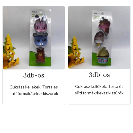
3db-os
3db-os
rozsdamentes
rozsdamentes
kiszúró készlet
kiszúró készlet
Cukrász kellékek
,
Torta és
Cukrász kellékek
,
Torta és
fagyi és muffin
nyuszi és maci
süti formák/keksz kiszúrók
süti formák/keksz kiszúrók
alakkal
alakkal