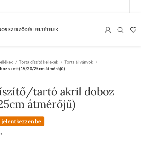
OS SZERZŐDÉSI FELTÉTELEK
ellékek
Torta díszítő kellékek
Torta állványok
doboz szett(15/20/25cm átmérőjű)
íszítő/tartó akril doboz
25cm átmérőjű)
 jelentkezzen be
oz