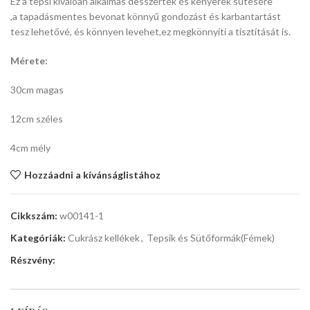
Ez a tepsi kiválóan alkalmas desszertek és kenyerek sütésére
,a tapadásmentes bevonat könnyű gondozást és karbantartást
tesz lehetővé, és könnyen levehet,ez megkönnyíti a tisztítását is.
Mérete:
30cm magas
12cm széles
4cm mély
Hozzáadni a kívánságlistához
Cikkszám:
w00141-1
Kategóriák:
Cukrász kellékek
,
Tepsik és Sütőformák(Fémek)
Részvény: