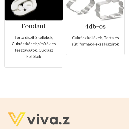
Fondant
4db-os
mintázó,vágó
rozsdamentes
eszköz(3féle
kiszúró készlet
Torta díszítő kellékek
,
Cukrász kellékek
,
Torta és
fogaskerékkel)
Cukrászkések,simítók és
süti formák/keksz kiszúrók
tésztavágók
,
Cukrász
kellékek