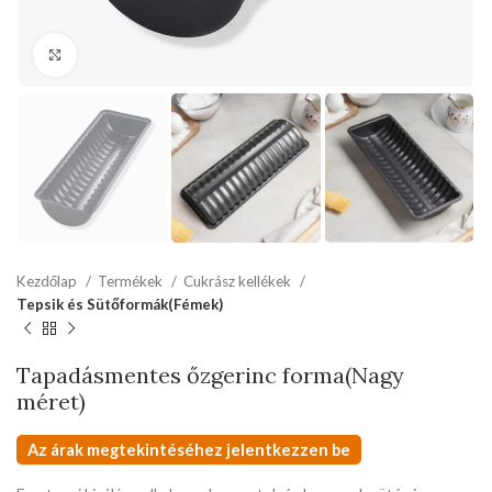
kattints a kinagyításhoz
Kezdőlap
Termékek
Cukrász kellékek
Tepsik és Sütőformák(Fémek)
Tapadásmentes őzgerinc forma(Nagy
méret)
Az árak megtekintéséhez jelentkezzen be