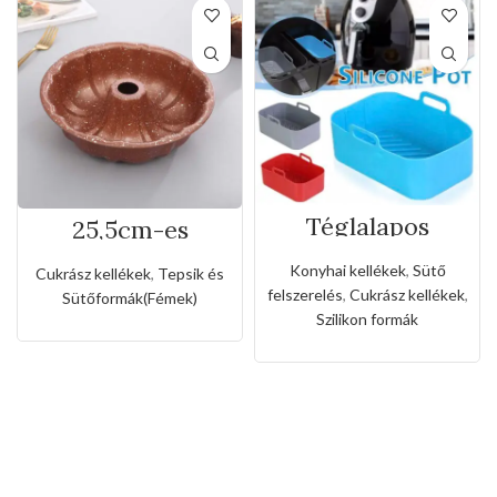
Téglalapos
25,5cm-es
szilikon forma
tapadásmentes
forró levegős
kuglóf sütőforma
Konyhai kellékek
,
Sütő
Cukrász kellékek
,
Tepsik és
sütőhöz
felszerelés
,
Cukrász kellékek
,
Sütőformák(Fémek)
Szilikon formák