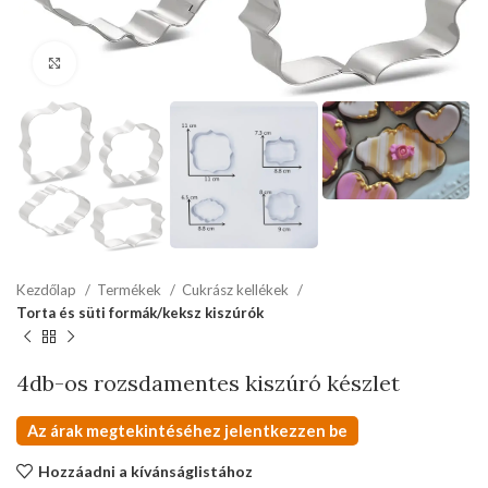
kattints a kinagyításhoz
Kezdőlap
Termékek
Cukrász kellékek
Torta és süti formák/keksz kiszúrók
4db-os rozsdamentes kiszúró készlet
Az árak megtekintéséhez jelentkezzen be
Hozzáadni a kívánságlistához