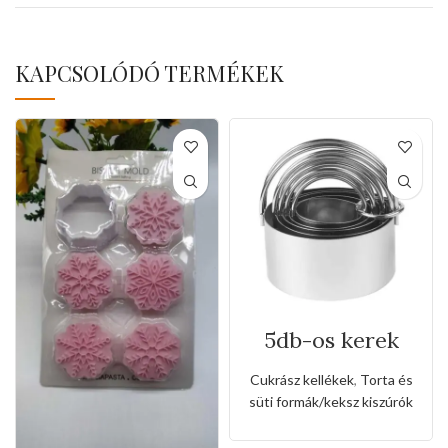
KAPCSOLÓDÓ TERMÉKEK
5db-os kerek
rozsdamentes
sütemény forma
Cukrász kellékek
,
Torta és
süti formák/keksz kiszúrók