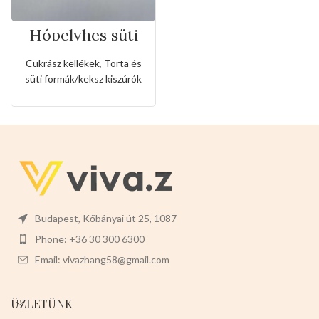
Hópelyhes süti
forma készlet 5
féle hópihe
Cukrász kellékek
,
Torta és
kinyomóval (D)
süti formák/keksz kiszúrók
Budapest, Kőbányai út 25, 1087
Phone: +36 30 300 6300
Email: vivazhang58@gmail.com
ÜZLETÜNK