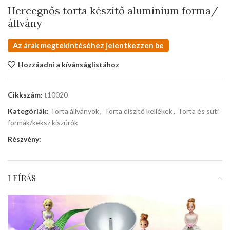
Hercegnős torta készítő aluminium forma/
állvány
Az árak megtekintéséhez jelentkezzen be
Hozzáadni a kívánságlistához
Cikkszám:
t10020
Kategóriák:
Torta állványok
,
Torta díszítő kellékek
,
Torta és süti
formák/keksz kiszúrók
Részvény:
LEÍRÁS