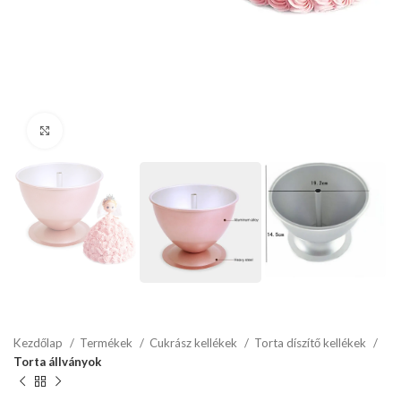
kattints a kinagyításhoz
Kezdőlap
Termékek
Cukrász kellékek
Torta díszítő kellékek
Torta állványok