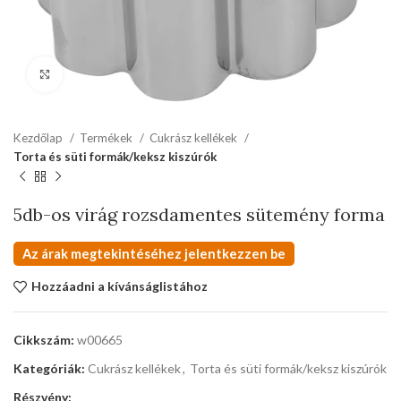
kattints a kinagyításhoz
Kezdőlap
Termékek
Cukrász kellékek
Torta és süti formák/keksz kiszúrók
5db-os virág rozsdamentes sütemény forma
Az árak megtekintéséhez jelentkezzen be
Hozzáadni a kívánságlistához
Cikkszám:
w00665
Kategóriák:
Cukrász kellékek
,
Torta és süti formák/keksz kiszúrók
Részvény: