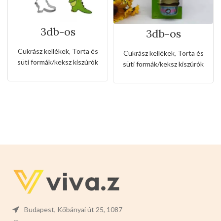
3db-os
3db-os
rozsdamentes
rozsdamentes
kiszúró készlet
kiszúró készlet
Cukrász kellékek
,
Torta és
Cukrász kellékek
,
Torta és
dinó,repülőgép
fagyi és muffin
süti formák/keksz kiszúrók
süti formák/keksz kiszúrók
és szivárvány
alakkal
alakkal
Budapest, Kőbányai út 25, 1087