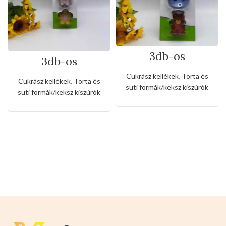
3db-os
3db-os
rozsdamentes
rozsdamentes
kiszúró készlet
Cukrász kellékek
,
Torta és
virág formájú
nyuszi és maci
Cukrász kellékek
,
Torta és
kiszúró készlet
süti formák/keksz kiszúrók
alakkal
süti formák/keksz kiszúrók