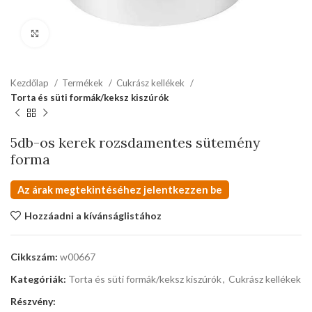
kattints a kinagyításhoz
Kezdőlap
Termékek
Cukrász kellékek
Torta és süti formák/keksz kiszúrók
5db-os kerek rozsdamentes sütemény
forma
Az árak megtekintéséhez jelentkezzen be
Hozzáadni a kívánságlistához
Cikkszám:
w00667
Kategóriák:
Torta és süti formák/keksz kiszúrók
,
Cukrász kellékek
Részvény: