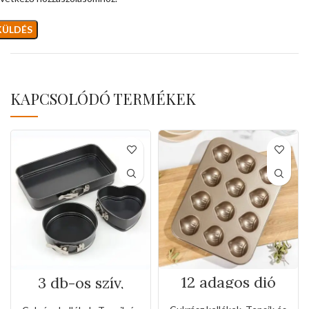
KAPCSOLÓDÓ TERMÉKEK
12 adagos dió
3 db-os szív,
formájú tepsi
kerek, téglalap
alakú