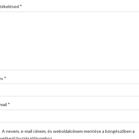
*
tékelésed
*
év
*
mail
A nevem, e-mail címem, és weboldalcímem mentése a böngészőben a
vetkező hozzászólásomhoz.