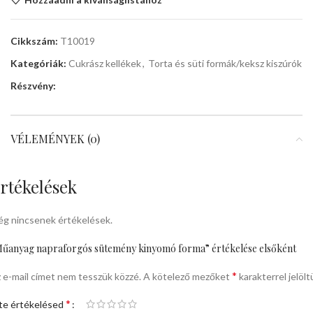
Cikkszám:
T10019
Kategóriák:
Cukrász kellékek
,
Torta és süti formák/keksz kiszúrók
Részvény:
VÉLEMÉNYEK (0)
rtékelések
g nincsenek értékelések.
űanyag napraforgós sütemény kinyomó forma” értékelése elsőként
*
 e-mail címet nem tesszük közzé.
A kötelező mezőket
karakterrel jelölt
*
te értékelésed