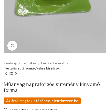
kattints a kinagyításhoz
Kezdőlap
Termékek
Cukrász kellékek
Torta és süti formák/keksz kiszúrók
Műanyag napraforgós sütemény kinyomó
forma
Az árak megtekintéséhez jelentkezzen be
Hozzáadni a kívánságlistához