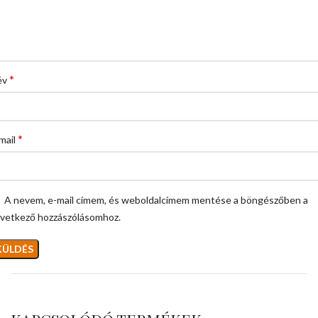
*
év
*
mail
A nevem, e-mail címem, és weboldalcímem mentése a böngészőben a
vetkező hozzászólásomhoz.