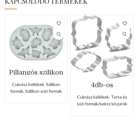
KAPCSOLÓDÓ TERMÉKEK
Pillangós szilikon
forma
4db-os
Cukrász kellékek
,
Szilikon
rozsdamentes
formák
,
Szilikon süti formák
kiszúró készlet
Cukrász kellékek
,
Torta és
süti formák/keksz kiszúrók