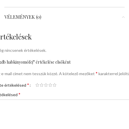
VÉLEMÉNYEK (0)
rtékelések
g nincsenek értékelések.
2db habkinyomófej” értékelése elsőként
*
 e-mail címet nem tesszük közzé.
A kötelező mezőket
karakterrel jelölt
*
te értékelésed
*
tékelésed