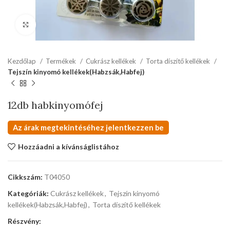
kattints a kinagyításhoz
Kezdőlap
Termékek
Cukrász kellékek
Torta díszítő kellékek
Tejszín kinyomó kellékek(Habzsák,Habfej)
12db habkinyomófej
Az árak megtekintéséhez jelentkezzen be
Hozzáadni a kívánságlistához
Cikkszám:
T04050
Kategóriák:
Cukrász kellékek
,
Tejszín kinyomó
kellékek(Habzsák,Habfej)
,
Torta díszítő kellékek
Részvény: