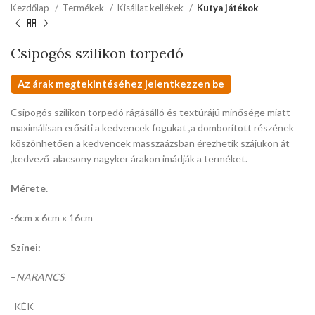
Kezdőlap
Termékek
Kisállat kellékek
Kutya játékok
Csipogós szilikon torpedó
Az árak megtekintéséhez jelentkezzen be
Csipogós szilikon torpedó rágásálló és textúrájú minősége miatt
maximálisan erősíti a kedvencek fogukat ,a domborított részének
köszönhetően a kedvencek masszaázsban érezhetik szájukon át
,kedvező alacsony nagyker árakon imádják a terméket.
Mérete.
-6cm x 6cm x 16cm
Színei:
–
NARANCS
-KÉK