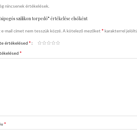
g nincsenek értékelések.
sipogós szilikon torpedó” értékelése elsőként
*
 e-mail címet nem tesszük közzé.
A kötelező mezőket
karakterrel jelölt
*
te értékelésed
*
tékelésed
*
év