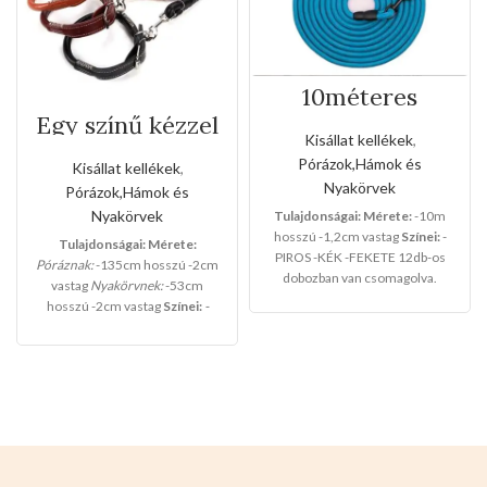
10méteres
szalagos
Egy színű kézzel
kézipóráz
varrott bőr póráz
Kisállat kellékek
,
és nyakörv
Pórázok,Hámok és
Kisállat kellékek
,
szett(Kis méret)
Nyakörvek
Pórázok,Hámok és
Nyakörvek
Tulajdonságai:
Mérete:
-10m
hosszú -1,2cm vastag
Színei:
-
Tulajdonságai:
Mérete:
PIROS -KÉK -FEKETE 12db-os
Póráznak:
-135cm hosszú -2cm
dobozban van csomagolva.
vastag
Nyakörvnek:
-53cm
hosszú -2cm vastag
Színei:
-
BARNA
-NARANCS
-FEKETE