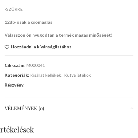
-SZÜRKE
12db-osak a csomaglás
Válasszon ön nyugodtan a termék magas minőségét!
Hozzáadni a kívánságlistához
Cikkszám:
M000041
Kategóriák:
Kisállat kellékek
,
Kutya játékok
Részvény:
VÉLEMÉNYEK (0)
rtékelések