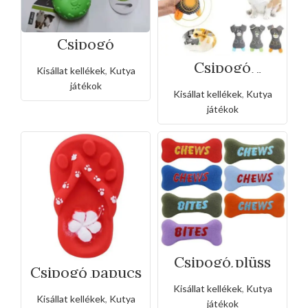
Csipogó
mancsnyomos
labda
Csipogó
Kisállat kellékek
,
Kutya
nyitófüles plüss
kisállat
játékok
Kisállat kellékek
,
Kutya
játékok
Csipogó plüss
csont játék-
Csipogó papucs
kicsi
kutyáknak
Kisállat kellékek
,
Kutya
Kisállat kellékek
,
Kutya
játékok