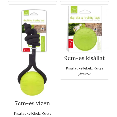
9cm-es kisállat
tömör vizi labda
Kisállat kellékek
,
Kutya
játékok
7cm-es vizen
lebegő labda
köteles fogóval
Kisállat kellékek
,
Kutya