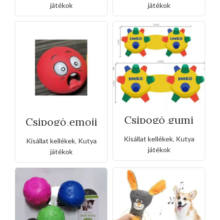
játékok
játékok
Csipogó gumi
Csipogó emoji
súlyzó-kicsi
labda
kutyáknak
Kisállat kellékek
,
Kutya
Kisállat kellékek
,
Kutya
játékok
játékok