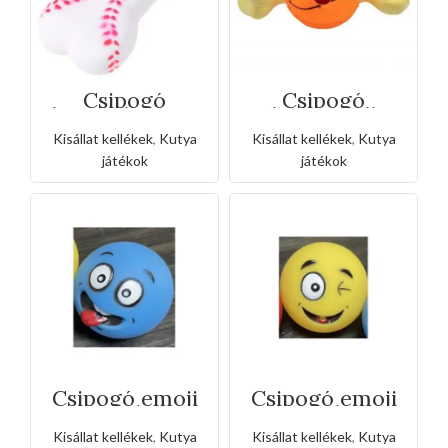
Csipogó
Csipogó
baseball csont
basketball
kutyáknak
csont
Kisállat kellékek
,
Kutya
Kisállat kellékek
,
Kutya
kutyáknak
játékok
játékok
Csipogó emoji
Csipogó emoji
labda
labda
kutyáknak
kutyáknak
Kisállat kellékek
,
Kutya
Kisállat kellékek
,
Kutya