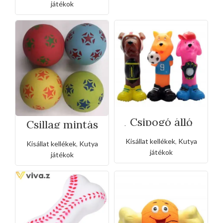
játékok
Csipogó álló
Csillag mintás
kutyusok-3féle
tömör
gumilabda
Kisállat kellékek
,
Kutya
Kisállat kellékek
,
Kutya
játékok
játékok