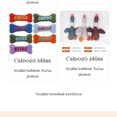
játékok
Csipogó plüss
Csipogó plüss
libák
csont játék-
nagy
Kisállat kellékek
,
Kutya
Kisállat kellékek
,
Kutya
játékok
játékok
További termékek betöltése