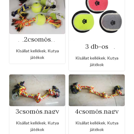
2csomós
köteles játék
3 db-os
mancsnyomos
mancsnyomós
Kisállat kellékek
,
Kutya
teniszlabdával
tennis labda
játékok
Kisállat kellékek
,
Kutya
játékok
3csomós nagy
4csomós nagy
játék kötél
játék kötél
Kisállat kellékek
,
Kutya
Kisállat kellékek
,
Kutya
játékok
játékok