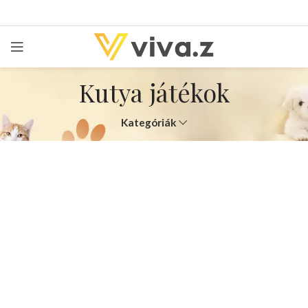
Kutya játékok
Kategóriák