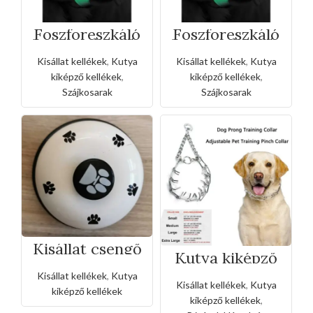
Foszforeszkáló
Foszforeszkáló
kutya szájkosár
kutya szájkosár
– S
– XL
Kisállat kellékek
,
Kutya
Kisállat kellékek
,
Kutya
kiképző kellékek
,
kiképző kellékek
,
Szájkosarak
Szájkosarak
Kisállat csengő
Kutya kiképző
lánc nyakörv-
3,5
Kisállat kellékek
,
Kutya
Kisállat kellékek
,
Kutya
kiképző kellékek
kiképző kellékek
,