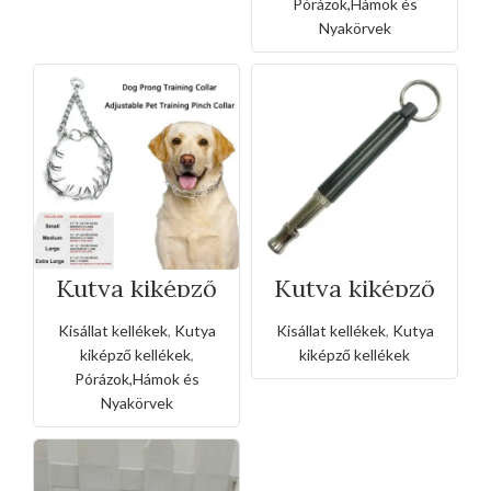
Pórázok,Hámok és
Nyakörvek
Kutya kiképző
Kutya kiképző
lánc nyakörv-
síp
4,0
Kisállat kellékek
,
Kutya
Kisállat kellékek
,
Kutya
kiképző kellékek
,
kiképző kellékek
Pórázok,Hámok és
Nyakörvek