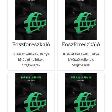
Foszforeszkáló
Foszforeszkáló
kutya szájkosár
kutya szájkosár
– L
– M
Kisállat kellékek
,
Kutya
Kisállat kellékek
,
Kutya
kiképző kellékek
,
kiképző kellékek
,
Szájkosarak
Szájkosarak