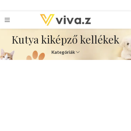
Kutya kiképző kellékek
Kategóriák