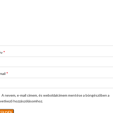
*
év
*
mail
A nevem, e-mail címem, és weboldalcímem mentése a böngészőben a
vetkező hozzászólásomhoz.