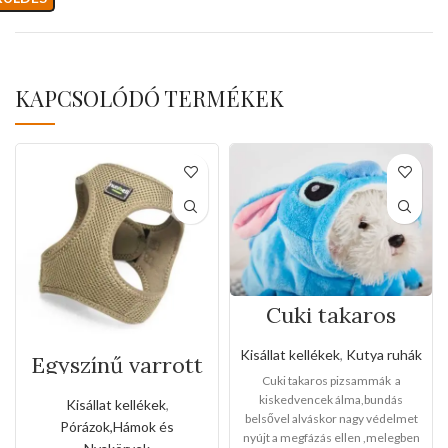
KAPCSOLÓDÓ TERMÉKEK
Cuki takaros
pizsammák (Több
méretben)
Kisállat kellékek
,
Kutya ruhák
Egyszínű varrott
kutyahám(Közep
Cuki takaros pizsammák a
es méret)
kiskedvencek álma,bundás
Kisállat kellékek
,
belsővel alváskor nagy védelmet
Pórázok,Hámok és
nyújt a megfázás ellen ,melegben