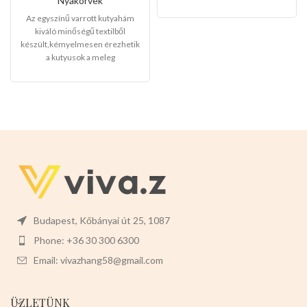
Nyakörvek
aludhat a kis kedvencek egy jó
Az egyszínű varrott kutyahám
nagyot.
Méretei :S-M-L
Fajtái:
-
kiváló minőségű textilből
szürke csincsilla -kék manó
készült,kémyelmesen érezhetik
Válasszon nyugodtan belőle!
a kutyusok a meleg
hámban,sétáltatásnál a
kedvencei lesz a
legkáprázatosabb az utcán.Télen
megvéd a lehülés ellen.Nagyon
rugalmas,nyáron szellőző hatása
van a forróság ellen.Ez a termék
tökéletes a házikedvencek
számára.
Javasolt testtömeg:4-
7kg
Színei:
-VILÁGOSBARNA -
SÖTÉTBARNA -VILÁGOS KÉK -
SÖTÉT KÉK -PIROS -RÓZSASZÍN
Válasszon nyugodtan a termék
Budapest, Kőbányai út 25, 1087
magas minőségét!
Phone: +36 30 300 6300
Email: vivazhang58@gmail.com
ÜZLETÜNK