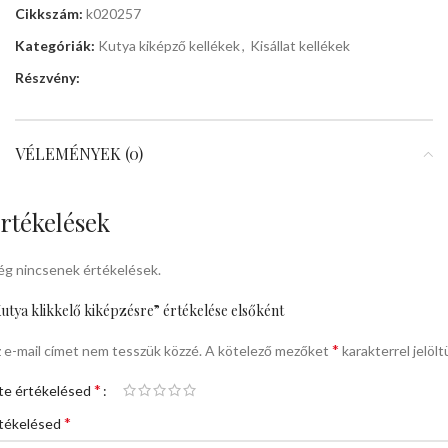
Cikkszám:
k020257
Kategóriák:
Kutya kiképző kellékek
,
Kisállat kellékek
Részvény:
VÉLEMÉNYEK (0)
rtékelések
g nincsenek értékelések.
utya klikkelő kiképzésre” értékelése elsőként
*
 e-mail címet nem tesszük közzé.
A kötelező mezőket
karakterrel jelölt
*
te értékelésed
*
tékelésed