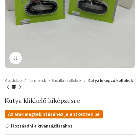
kattints a kinagyításhoz
Kezdőlap
Termékek
Kisállat kellékek
Kutya kiképző kellékek
Kutya klikkelő kiképzésre
Az árak megtekintéséhez jelentkezzen be
Hozzáadni a kívánságlistához