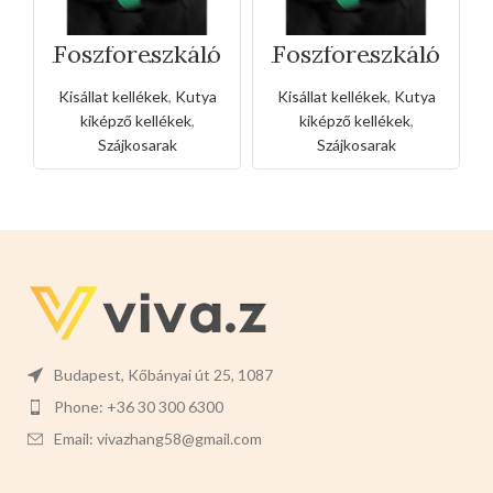
Foszforeszkáló
Foszforeszkáló
kutya szájkosár
kutya szájkosár
– S
– XL
Kisállat kellékek
,
Kutya
Kisállat kellékek
,
Kutya
kiképző kellékek
,
kiképző kellékek
,
Szájkosarak
Szájkosarak
Budapest, Kőbányai út 25, 1087
Phone: +36 30 300 6300
Email: vivazhang58@gmail.com