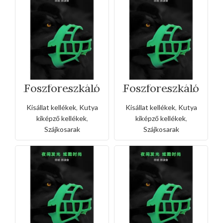
Foszforeszkáló
Foszforeszkáló
kutya szájkosár
kutya szájkosár
– L
– M
Kisállat kellékek
,
Kutya
Kisállat kellékek
,
Kutya
kiképző kellékek
,
kiképző kellékek
,
Szájkosarak
Szájkosarak