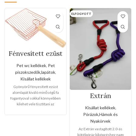
ELFOGYOTT
Fényesített ezüst
alomlapát fa
fogantyúval
Pet wc kellékek
,
Pet
piszokszedők,lapátok
,
Kisállat kellékek
Gyönyörű fényesített ezüst
alomlapát kiváló minőségű fa
Extrán
fogantyúval sokkal könnyebben
vastagított 2.0-ás
kilehet vele tisztítani az
kötélpóráz
Kisállat kellékek
,
alomtálcákat.
Mérete:
Lapát
:14
Pórázok,Hámok és
cm hosszú ,14cm széles ,4cm
Nyakörvek
mély
Fogantyú
:13cm
hosszú,2,5cm vastag 12db-os a
Az Extrán vastagított 2.0-ás
csomaglása Válasszon a termék
kötélpóráz kiképzéshez nagy