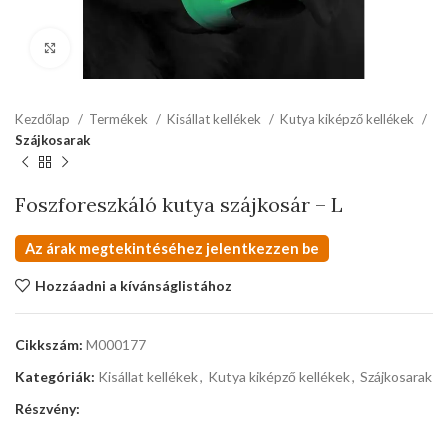
kattints a kinagyításhoz
Kezdőlap
Termékek
Kisállat kellékek
Kutya kiképző kellékek
Szájkosarak
Foszforeszkáló kutya szájkosár – L
Az árak megtekintéséhez jelentkezzen be
Hozzáadni a kívánságlistához
Cikkszám:
M000177
Kategóriák:
Kisállat kellékek
,
Kutya kiképző kellékek
,
Szájkosarak
Részvény: