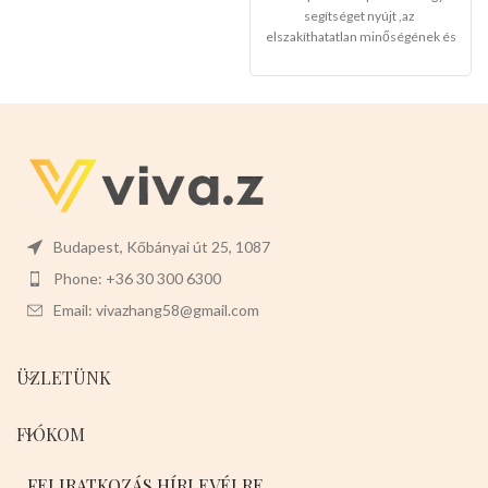
magas minőségét!
segítséget nyújt ,az
elszakíthatatlan minőségének és
kényelmes fogantyújának
köszönhetően a kedvencek
biztonságban érezhetik
magukat,a gazdik pedig
megnyugodhatnak mindenhol.
Mérete:
-120cm hosszu -2.5cm
vastag
Színei:
-
PIROS
-LILA -
RÓZSASZÍN
6 db-osak a
csomagjai
Jöjjenek,tegyenek be
a kosarukba,nem sok maradt a
Budapest, Kőbányai út 25, 1087
termékből,hamarosan el lesz
Phone: +36 30 300 6300
fogyva!
Email: vivazhang58@gmail.com
ÜZLETÜNK
FIÓKOM
FELIRATKOZÁS HÍRLEVÉLRE