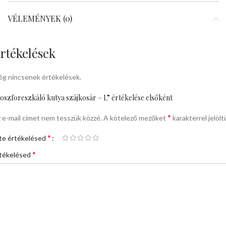
VÉLEMÉNYEK (0)
rtékelések
g nincsenek értékelések.
oszforeszkáló kutya szájkosár – L” értékelése elsőként
*
 e-mail címet nem tesszük közzé.
A kötelező mezőket
karakterrel jelölt
*
te értékelésed
*
tékelésed