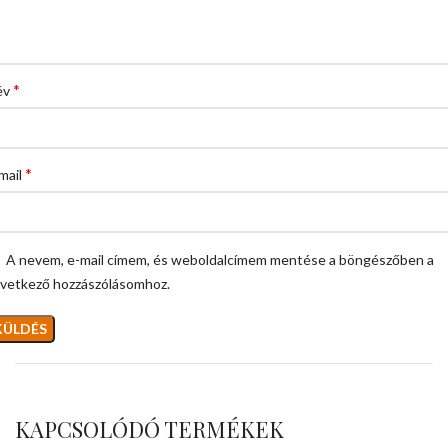
*
év
*
mail
A nevem, e-mail címem, és weboldalcímem mentése a böngészőben a
vetkező hozzászólásomhoz.
KAPCSOLÓDÓ TERMÉKEK