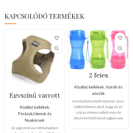
KAPCSOLÓDÓ TERMÉKEK
2 fejes
hordozható
etető+itató
Kisállat kellékek
,
Itatók és
etetők
Egyszínű varrott
kutyahám(Közep
Hordozható etető+itatóval nincs
es méret)
többé félelem attól, hogy víz és
Kisállat kellékek
,
száraz élelem nélkül mész ki
Pórázok,Hámok és
.Ahol elérhető közelségben van,
Nyakörvek
sokáig elkísér,kiváló
Az egyszínű varrott kutyahám
minőség,maximális