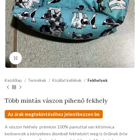
kattints a kinagyításhoz
Kezdőlap
Termékek
Kisállat kellékek
Fekhelyek
Több mintás vászon pihenő fekhely
Az árak megtekintéséhez jelentkezzen be
A vászon fekhely prémium 100% pamuttal van kitömve,a
kedvencek a kényelmes álombeli fekhelyért meg is őrűlnek érte