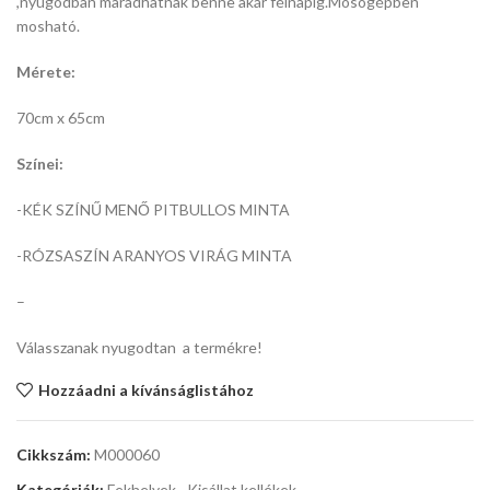
,nyugodban maradhatnak benne akár félnapig.Mosógépben
mosható.
Mérete:
70cm x 65cm
Színei:
-KÉK SZÍNŰ MENŐ PITBULLOS MINTA
-RÓZSASZÍN ARANYOS VIRÁG MINTA
–
Válasszanak nyugodtan a termékre!
Hozzáadni a kívánságlistához
Cikkszám:
M000060
Kategóriák:
Fekhelyek
,
Kisállat kellékek