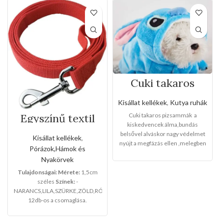
Cuki takaros
pizsammák (Több
méretben)
Kisállat kellékek
,
Kutya ruhák
Cuki takaros pizsammák a
Egyszínű textil
kézipóráz(Kis
kiskedvencek álma,bundás
méret)
belsővel alváskor nagy védelmet
Kisállat kellékek
,
nyújt a megfázás ellen ,melegben
Pórázok,Hámok és
aludhat a kis kedvencek egy jó
Nyakörvek
nagyot.
Méretei :S-M-L
Fajtái:
-
szürke csincsilla -kék manó
Tulajdonságai:
Mérete:
1,5cm
Válasszon nyugodtan belőle!
széles
Színek:
-
NARANCS,LILA,SZÜRKE,ZÖLD,RÓZSASZÍN,PIROS
12db-os a csomaglása.