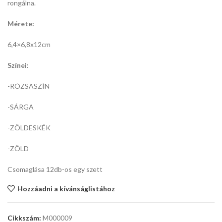
rongálna.
Mérete:
6,4×6,8x12cm
Színei:
-RÓZSASZÍN
-SÁRGA
-ZÖLDESKÉK
-ZÖLD
Csomaglása 12db-os egy szett
Hozzáadni a kívánságlistához
Cikkszám:
M000009