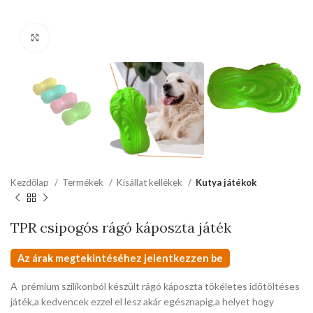
kattints a kinagyításhoz
Kezdőlap
Termékek
Kisállat kellékek
Kutya játékok
TPR csipogós rágó káposzta játék
Az árak megtekintéséhez jelentkezzen be
A prémium szilikonból készült rágó káposzta tökéletes időtöltéses
játék,a kedvencek ezzel el lesz akár egésznapig,a helyet hogy