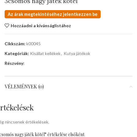
3csomós nagy játék kötél
Az árak megtekintéséhez jelentkezzen be
Hozzáadni a kívánságlistához
Cikkszám:
k00045
Kategóriák:
Kisállat kellékek
,
Kutya játékok
Részvény:
VÉLEMÉNYEK (0)
rtékelések
g nincsenek értékelések.
csomós nagy játék kötél” értékelése elsőként