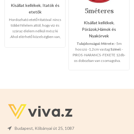
etető+itató
Kisállat kellékek
,
Itatók és
5méteres
etetők
szalagos
Hordozható etető+itatóval nincs
kézipóráz
Kisállat kellékek
,
többé félelem attól, hogy víz és
Pórázok,Hámok és
száraz élelem nélkül mész ki
Nyakörvek
.Ahol elérhető közelségben van,
sokáig elkísér,kiváló
Tulajdonságai:
Mérete:
-5m
minőség,maximális
hosszú -1,2cm vastag
Színei:
-
ellátás,kényelem.
PIROS -NARANCS -FEKETE 12db-
os dobozban van csomagolva.
-Teljes mérete:20,5cm magas
x9,5cm széles
-
Kupak
mérete
:3,5cm magas x9,5cm
széles -
Az itató t
artály
térfogata:330ml
-
Az etető
tartály tétfogata:280ml
Színek:
-
RÓZSASZÍN -KÉK -ZÖLD
Budapest, Kőbányai út 25, 1087