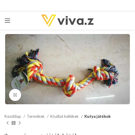
kattints a kinagyításhoz
Kezdőlap
Termékek
Kisállat kellékek
Kutya játékok