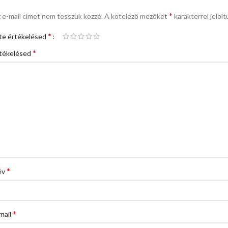
*
 e-mail címet nem tesszük közzé.
A kötelező mezőket
karakterrel jelölt
*
te értékelésed
*
tékelésed
*
év
*
mail