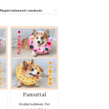
Pamuttal
kitöltött
es
védőgallért S-es
Kisállat kellékek
,
Pet