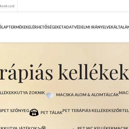
eknek szól
ŐLAP
TERMÉKEK
ELÉRHETŐSÉGEKET
ADATVÉDELMI IRÁNYELVEK
ÁLTALÁN
erápiás kelléke
LLÉKEK
KUTYA ZOKNIK
MAC
MACSKA ALOM & ALOMTÁLCÁK
S
PET SZŐNYEG
PET TERÁPIÁS KELLÉKEK
SZŐRTEL
PET TÁLAK
EK
KUTYA JÁTÉKOK
PET WC KELLÉKEK
MACSKA