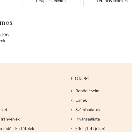
terápiás kellékek
terápiás kellékek
omos
r
k
,
Pet
kek
FIÓKOM
Rendeléseim
Címek
eket
Számlaadatok
 Irányelvek
Kívánságlista
erződési Feltételek
Elfelejtett jelszó