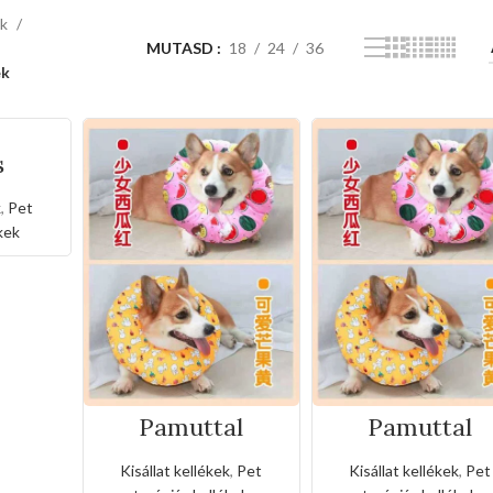
ek
MUTASD
18
24
36
ek
s
szett
k
,
Pet
kek
Pamuttal
Pamuttal
kitöltött
kitöltött
védőgallért L-es
védőgallért M-
Kisállat kellékek
,
Pet
Kisállat kellékek
,
Pet