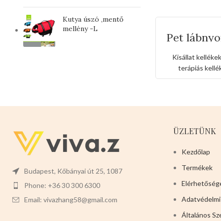
Kutya úszó ,mentő
mellény -L
Pet lábny
kötsze
Kisállat kelléke
terápiás kellé
ÜZLETÜNK
Kezdőlap
Termékek
Budapest, Kőbányai út 25, 1087
Elérhetőség
Phone: +36 30 300 6300
Adatvédelmi
Email: vivazhang58@gmail.com
Általános Sz