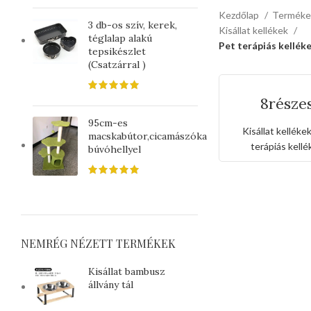
Kezdőlap
Termék
3 db-os szív, kerek,
Kisállat kellékek
téglalap alakú
Pet terápiás kellék
tepsikészlet
(Csatzárral )
8része
védőgallér 
95cm-es
Kisállat kelléke
macskabútor,cicamászóka
terápiás kellé
búvóhellyel
NEMRÉG NÉZETT TERMÉKEK
Kisállat bambusz
állvány tál