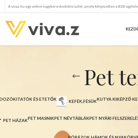
A vivaz.hu egy online nagykereskedelmi üzlet, amely kifejezetten a B2B ügyfel
KEZD
Pet t
DOZÓK
ITATÓK ÉS ETETŐK
KUTYA KIKÉPZŐ KE
KEFÉK,FÉSÜK
PET MASNIK
PET NÉVTÁBLÁK
PET NYÁRI FELSZERELÉ
PET HÁZAK
PÓRÁZOK,HÁMOK ÉS NYAKÖRV