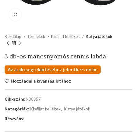
kattints a kinagyításhoz
Kezdőlap
Termékek
Kisállat kellékek
Kutya játékok
3 db-os mancsnyomós tennis labda
Az árak megtekintéséhez jelentkezzen be
Hozzáadni a kívánságlistához
Cikkszám:
k00357
Kategóriák:
Kisállat kellékek
,
Kutya játékok
Részvény: