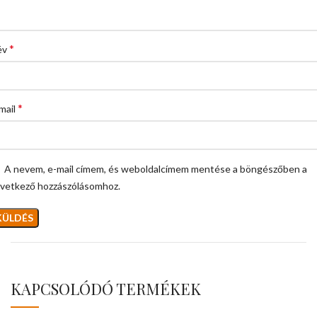
*
év
*
mail
A nevem, e-mail címem, és weboldalcímem mentése a böngészőben a
vetkező hozzászólásomhoz.
KAPCSOLÓDÓ TERMÉKEK