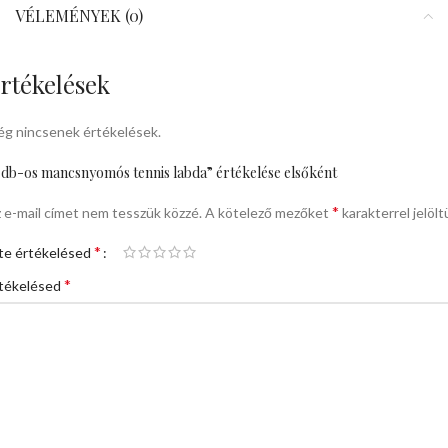
VÉLEMÉNYEK (0)
rtékelések
g nincsenek értékelések.
 db-os mancsnyomós tennis labda” értékelése elsőként
*
 e-mail címet nem tesszük közzé.
A kötelező mezőket
karakterrel jelölt
*
te értékelésed
*
tékelésed