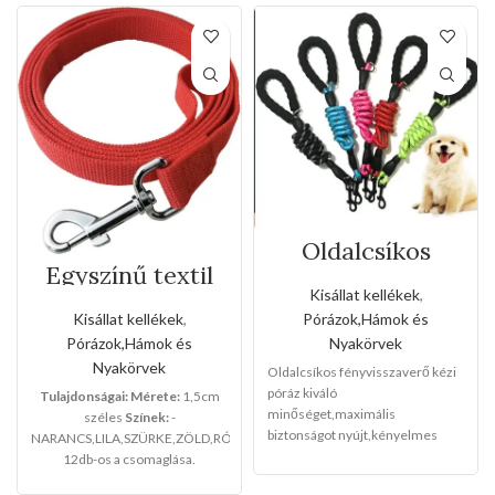
Oldalcsíkos
fényvisszaverő
Egyszínű textil
kézi póráz(Nagy
kézipóráz(Kis
Kisállat kellékek
,
méret)
méret)
Pórázok,Hámok és
Kisállat kellékek
,
Nyakörvek
Pórázok,Hámok és
Nyakörvek
Oldalcsíkos fényvisszaverő kézi
póráz kiváló
Tulajdonságai:
Mérete:
1,5cm
minőséget,maximális
széles
Színek:
-
biztonságot nyújt,kényelmes
NARANCS,LILA,SZÜRKE,ZÖLD,RÓZSASZÍN,PIROS
gumi fogantyúkat adtunk a gazdik
12db-os a csomaglása.
számára,rozsdamentes fém