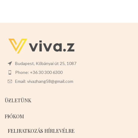
csattal kötve.Könnyen
használható,keddvező nagyker
árakat biztosítunk a vevők
számára.
Mérete:
-130-140cm hosszu(nagy a
rugalmassága)
-1,3cm vastag
Színei:
Budapest, Kőbányai út 25, 1087
-PIROS
-KÉK
-NEONZÖLD
-
FEKETE
Phone: +36 30 300 6300
12db-os a csomaglása ,hetente
Email: vivazhang58@gmail.com
jönnek fel ezekért,elég gyorsan
fogynak ezek.
Válasszon ön nyugodtan a
ÜZLETÜNK
termék magas minőségét!
FIÓKOM
FELIRATKOZÁS HÍRLEVÉLRE