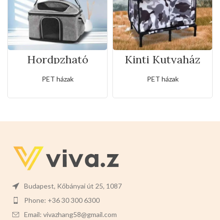
Hordpzható
Kinti Kutyaház
táska
terepmintás
40x28x28cm
PET házak
PET házak
Budapest, Kőbányai út 25, 1087
Phone: +36 30 300 6300
Email: vivazhang58@gmail.com