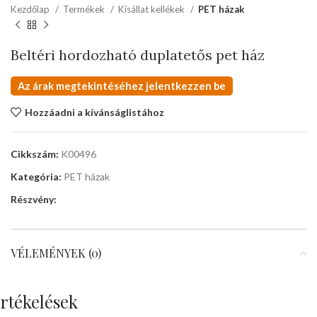
Kezdőlap
Termékek
Kisállat kellékek
PET házak
Beltéri hordozható duplatetős pet ház
Az árak megtekintéséhez jelentkezzen be
Hozzáadni a kívánságlistához
Cikkszám:
K00496
Kategória:
PET házak
Részvény:
VÉLEMÉNYEK (0)
rtékelések