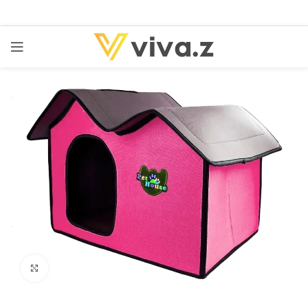
kattints a kinagyításhoz