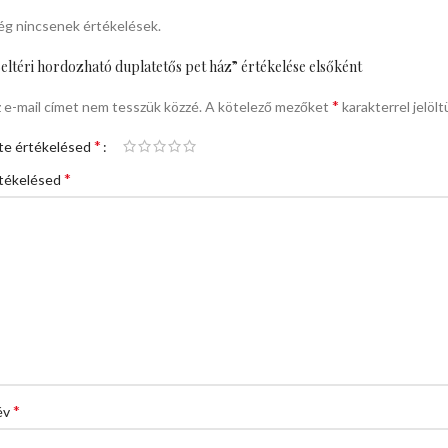
g nincsenek értékelések.
eltéri hordozható duplatetős pet ház” értékelése elsőként
*
 e-mail címet nem tesszük közzé.
A kötelező mezőket
karakterrel jelölt
*
te értékelésed
*
tékelésed
*
év