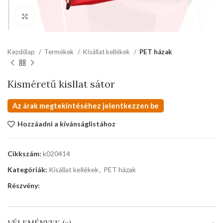
kattints a kinagyításhoz
Kezdőlap
Termékek
Kisállat kellékek
PET házak
Kisméretű kisllat sátor
Az árak megtekintéséhez jelentkezzen be
Hozzáadni a kívánságlistához
Cikkszám:
k020414
Kategóriák:
Kisállat kellékek
,
PET házak
Részvény: