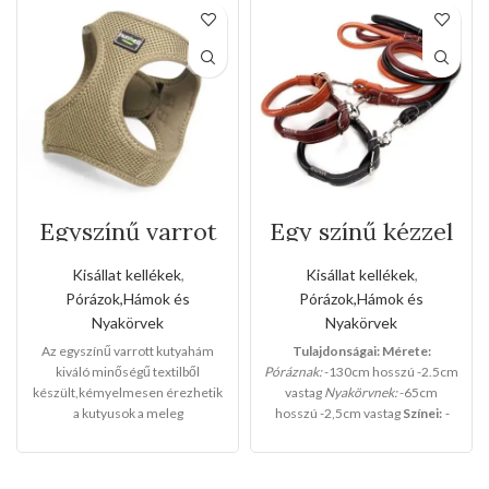
Egyszínű varrot
Egy színű kézzel
kutyahám(Kis
varrott bőr póráz
méret)
és nyakörv
Kisállat kellékek
,
Kisállat kellékek
,
szett(Közepes
Pórázok,Hámok és
Pórázok,Hámok és
méret)
Nyakörvek
Nyakörvek
Az egyszínű varrott kutyahám
Tulajdonságai:
Mérete:
kiváló minőségű textilből
Póráznak:
-130cm hosszú -2.5cm
készült,kémyelmesen érezhetik
vastag
Nyakörvnek:
-65cm
a kutyusok a meleg
hosszú -2,5cm vastag
Színei:
-
hámban,sétáltatásnál a
BARNA
-NARANCS
-FEKETE
kedvencei lesz a
legkáprázatosabb az utcán.Télen