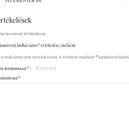
VÉLEMÉNYEK (0)
rtékelések
g nincsenek értékelések.
isméretű kisllat sátor” értékelése elsőként
*
 e-mail címet nem tesszük közzé.
A kötelező mezőket
karakterrel jelölt
*
te értékelésed
*
tékelésed