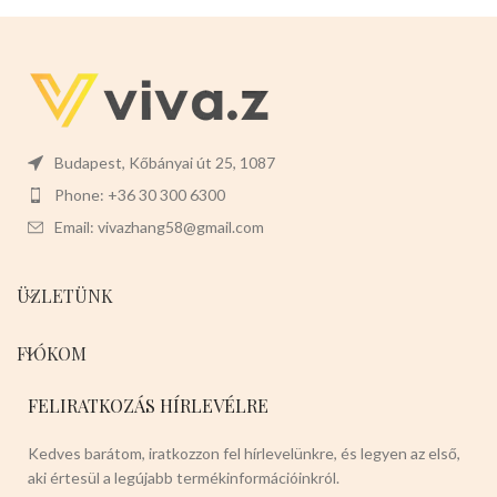
megvéd a lehülés ellen.Nagyon
rugalmas,nyáron szellőző hatása
van a forróság ellen.Ez a termék
tökéletes a házikedvencek
számára.
Javasolt testtömeg:3-
5kg
Színei:
-VILÁGOSBARNA -
SÖTÉTBARNA -VILÁGOS KÉK -
SÖTÉT KÉK -PIROS -RÓZSASZÍN
Budapest, Kőbányai út 25, 1087
Válasszon nyugodtan a termék
Phone: +36 30 300 6300
magas minőségét!
Email: vivazhang58@gmail.com
ÜZLETÜNK
FIÓKOM
FELIRATKOZÁS HÍRLEVÉLRE
Kedves barátom, iratkozzon fel hírlevelünkre, és legyen az első,
aki értesül a legújabb termékinformációinkról.