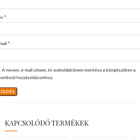
*
év
*
mail
A nevem, e-mail címem, és weboldalcímem mentése a böngészőben a
vetkező hozzászólásomhoz.
KAPCSOLÓDÓ TERMÉKEK