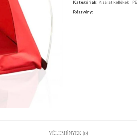
Kategóriák:
Kisállat kellékek
,
PE
Részvény:
VÉLEMÉNYEK (0)