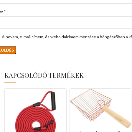
*
év
A nevem, e-mail címem, és weboldalcímem mentése a böngészőben a k
KAPCSOLÓDÓ TERMÉKEK