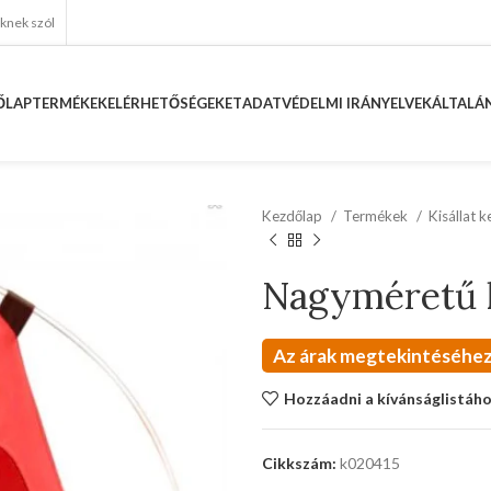
eknek szól
ŐLAP
TERMÉKEK
ELÉRHETŐSÉGEKET
ADATVÉDELMI IRÁNYELVEK
ÁLTALÁN
Kezdőlap
Termékek
Kisállat 
Nagyméretű ki
Az árak megtekintéséhez
Hozzáadni a kívánságlistáh
Cikkszám:
k020415