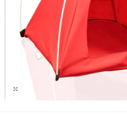
kattints a kinagyításhoz