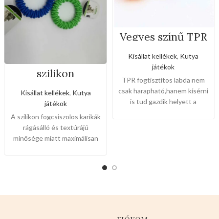
Vegyes színű TPR
fogtisztítos labda
Kisállat kellékek
,
Kutya
játékok
szilikon
fogcsiszolos
TPR fogtisztítos labda nem
karikák
csak harapható,hanem kísérni
Kisállat kellékek
,
Kutya
is tud gazdik helyett a
játékok
kedvenceivel.Mélyen tisztít
A szilikon fogcsiszolos karikák
és maszírozza a
rágásálló és textúrájú
fogazatot.Magas a
minősége miatt maximálisan
rugalmassága.
Mérete: 8cm
erősíti a kedvencek fogukat
Ez egy igazi
,kedvező nagyker árakon
kutyabarát,válasszon
minden vevőink tele rakott
nyugodtan!
autókkal megy haza.
Mérete:
-12cm x 2,5cm
Színei:
-
NARANCS
-KÉK
-ZÖLD
-
Csomagjai 12db-osak