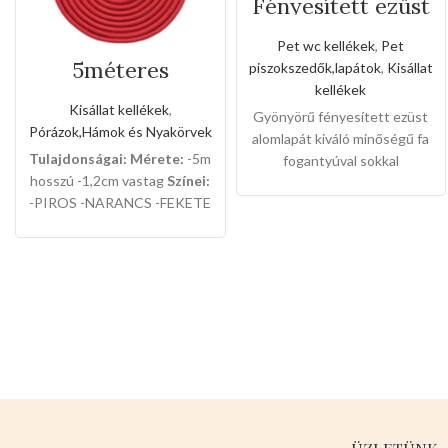
Fényesített ezüst
alomlapát fa
fogantyúval
Pet wc kellékek
,
Pet
5méteres
piszokszedők,lapátok
,
Kisállat
szalagos
kellékek
kézipóráz
Kisállat kellékek
,
Gyönyörű fényesített ezüst
Pórázok,Hámok és Nyakörvek
alomlapát kiváló minőségű fa
Tulajdonságai:
Mérete:
-5m
fogantyúval sokkal
hosszú -1,2cm vastag
Színei:
könnyebben kilehet vele
-PIROS -NARANCS -FEKETE
tisztítani az alomtálcákat.
12db-os dobozban van
Mérete:
Lapát
:14 cm hosszú
csomagolva.
,14cm széles ,4cm mély
Fogantyú
:13cm hosszú,2,5cm
vastag 12db-os a csomaglása
Válasszon a termék magas
minőségét!