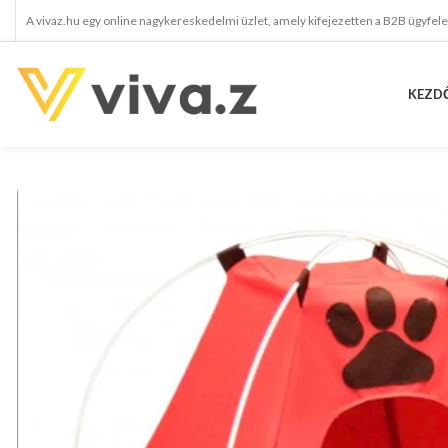
A vivaz.hu egy online nagykereskedelmi üzlet, amely kifejezetten a B2B ügyfel
KEZD