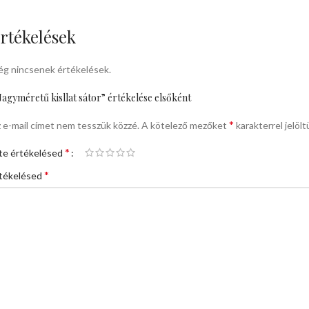
rtékelések
g nincsenek értékelések.
agyméretű kisllat sátor” értékelése elsőként
*
 e-mail címet nem tesszük közzé.
A kötelező mezőket
karakterrel jelölt
*
te értékelésed
*
tékelésed