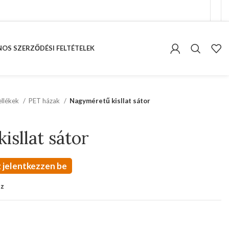
OS SZERZŐDÉSI FELTÉTELEK
kellékek
PET házak
Nagyméretű kisllat sátor
sllat sátor
 jelentkezzen be
oz