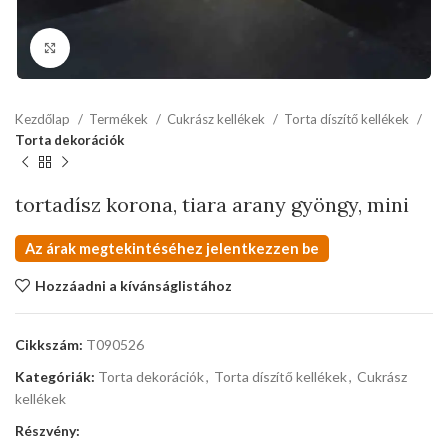
kattints a kinagyításhoz
Kezdőlap
Termékek
Cukrász kellékek
Torta díszítő kellékek
Torta dekorációk
tortadísz korona, tiara arany gyöngy, mini
Az árak megtekintéséhez jelentkezzen be
Hozzáadni a kívánságlistához
Cikkszám:
T090526
Kategóriák:
Torta dekorációk
,
Torta díszítő kellékek
,
Cukrász
kellékek
Részvény: