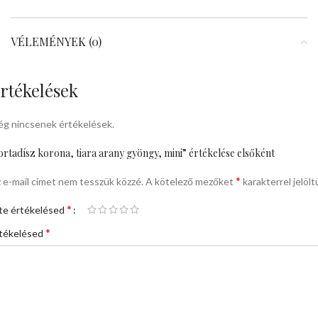
VÉLEMÉNYEK (0)
rtékelések
g nincsenek értékelések.
ortadísz korona, tiara arany gyöngy, mini” értékelése elsőként
*
 e-mail címet nem tesszük közzé.
A kötelező mezőket
karakterrel jelölt
*
te értékelésed
*
tékelésed