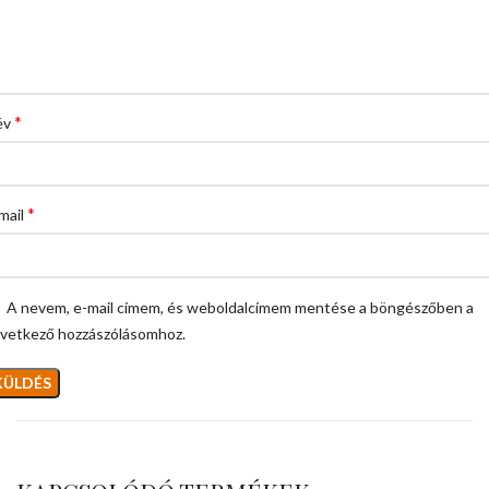
*
év
*
mail
A nevem, e-mail címem, és weboldalcímem mentése a böngészőben a
vetkező hozzászólásomhoz.