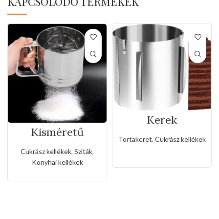
KAPCSOLÓDÓ TERMÉKEK
Kerek
rozsdamentes
Kisméretű
állítható
rozsdamentes
Tortakeret
,
Cukrász kellékek
sütőkeret-20cm
liszt,porcukor
Cukrász kellékek
,
Sziták
,
szóró
Konyhai kellékek