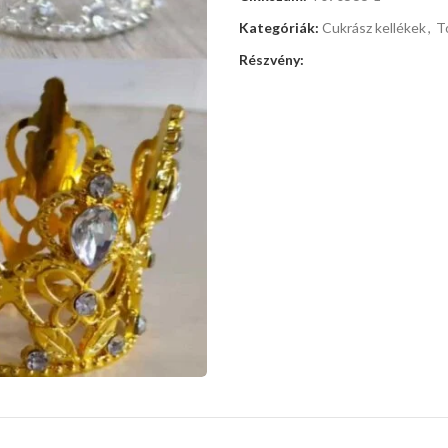
Kategóriák:
Cukrász kellékek
,
T
Részvény: