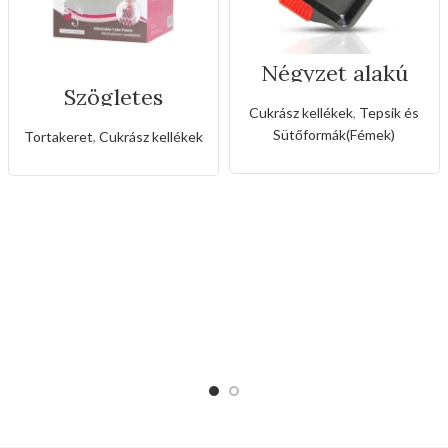
Négyzet alakú
tepsi szilikon
Szögletes
fogóval
rozsdamentes
Cukrász kellékek
,
Tepsik és
állítható
Sütőformák(Fémek)
Tortakeret
,
Cukrász kellékek
sütőkeret-20cm