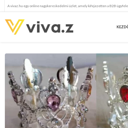
A vivaz.hu egy online nagykereskedelmi üzlet, amely kifejezetten a B2B ügyfel
KEZD