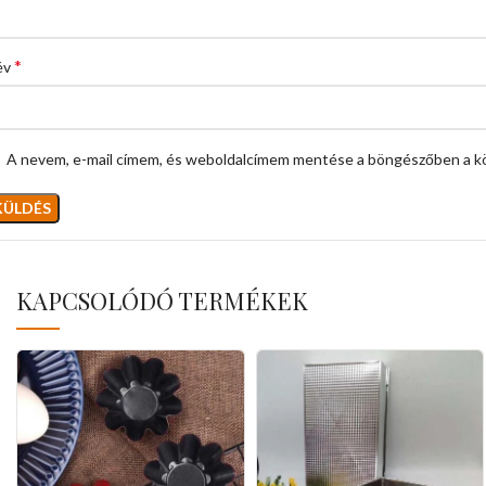
*
év
A nevem, e-mail címem, és weboldalcímem mentése a böngészőben a k
KAPCSOLÓDÓ TERMÉKEK