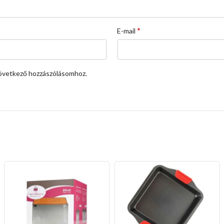
*
E-mail
övetkező hozzászólásomhoz.