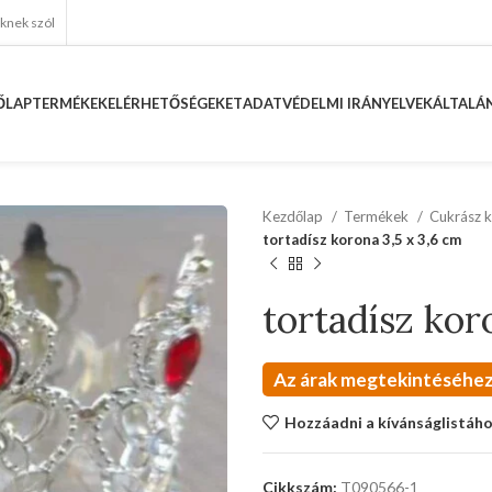
eknek szól
ŐLAP
TERMÉKEK
ELÉRHETŐSÉGEKET
ADATVÉDELMI IRÁNYELVEK
ÁLTALÁN
Kezdőlap
Termékek
Cukrász k
tortadísz korona 3,5 x 3,6 cm
tortadísz kor
Az árak megtekintéséhez
Hozzáadni a kívánságlistáh
Cikkszám:
T090566-1