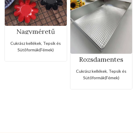
Nagyméretű
rozsda- és
tapadásmentes
Cukrász kellékek
,
Tepsik és
muffin forma
Sütőformák(Fémek)
Rozsdamentes
téglalapos tepsi
Cukrász kellékek
,
Tepsik és
Sütőformák(Fémek)