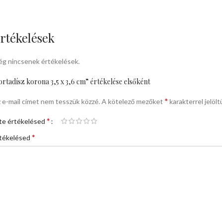
rtékelések
g nincsenek értékelések.
ortadísz korona 3,5 x 3,6 cm” értékelése elsőként
*
 e-mail címet nem tesszük közzé.
A kötelező mezőket
karakterrel jelölt
*
te értékelésed
*
tékelésed