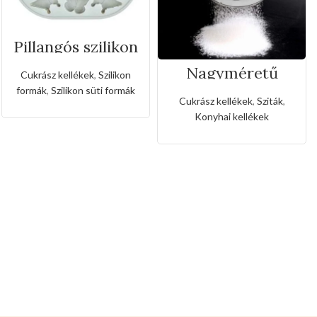
Pillangós szilikon
forma
Nagyméretű
Cukrász kellékek
,
Szilikon
rozsdamentes
formák
,
Szilikon süti formák
liszt,porcukor
Cukrász kellékek
,
Sziták
,
szóró
Konyhai kellékek