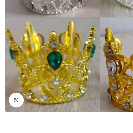
kattints a kinagyításhoz