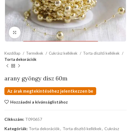
kattints a kinagyításhoz
Kezdőlap
Termékek
Cukrász kellékek
Torta díszítő kellékek
Torta dekorációk
arany gyöngy dísz 60m
Az árak megtekintéséhez jelentkezzen be
Hozzáadni a kívánságlistához
Cikkszám:
T090657
Kategóriák:
Torta dekorációk
,
Torta díszítő kellékek
,
Cukrász