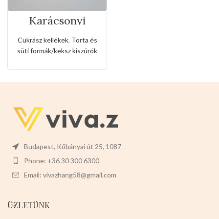
Karácsonyi
sütemény kiszúró
forma
Cukrász kellékek
,
Torta és
süti formák/keksz kiszúrók
Budapest, Kőbányai út 25, 1087
Phone: +36 30 300 6300
Email: vivazhang58@gmail.com
ÜZLETÜNK