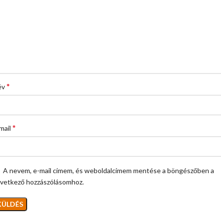
*
év
*
mail
A nevem, e-mail címem, és weboldalcímem mentése a böngészőben a
vetkező hozzászólásomhoz.