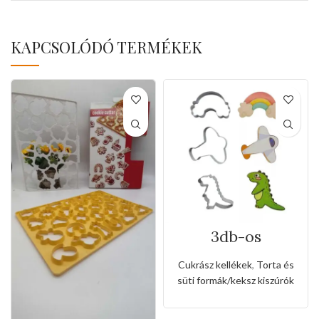
KAPCSOLÓDÓ TERMÉKEK
3db-os
rozsdamentes
kiszúró készlet
Cukrász kellékek
,
Torta és
dinó,repülőgép
süti formák/keksz kiszúrók
és szivárvány
alakkal