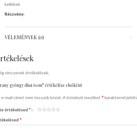
kellékek
Részvény:
VÉLEMÉNYEK (0)
rtékelések
g nincsenek értékelések.
rany gyöngy dísz 60m” értékelése elsőként
*
 e-mail címet nem tesszük közzé.
A kötelező mezőket
karakterrel jelölt
*
te értékelésed
*
tékelésed