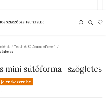
OS SZERZŐDÉSI FELTÉTELEK
ellékek
Tepsik és Sütőformák(Fémek)
zögletes
 mini sütőforma- szögletes
 jelentkezzen be
oz