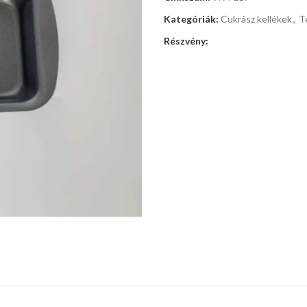
Kategóriák:
Cukrász kellékek
,
T
Részvény: