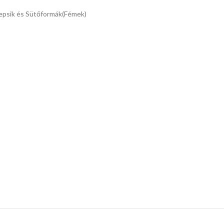
epsik és Sütőformák(Fémek)