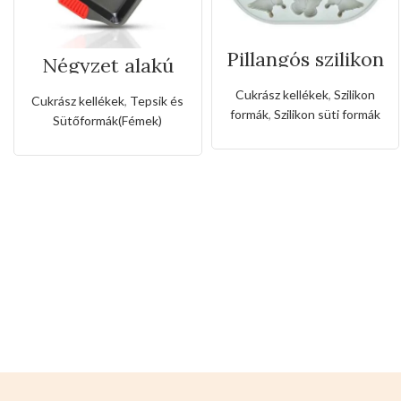
Pillangós szilikon
Négyzet alakú
forma
tepsi szilikon
fogóval
Cukrász kellékek
,
Szilikon
Cukrász kellékek
,
Tepsik és
formák
,
Szilikon süti formák
Sütőformák(Fémek)