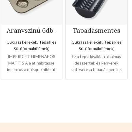
Aranyszínű 6db-
Tapadásmentes
os nyuszi formájú
őzgerinc
tepsi
forma(Nagy
Cukrász kellékek
,
Tepsik és
Cukrász kellékek
,
Tepsik és
méret)
Sütőformák(Fémek)
Sütőformák(Fémek)
IMPERDIET HIMENAEOS
Ez a tepsi kiválóan alkalmas
MATTIS A a at habitasse
desszertek és kenyerek
inceptos a quisque nibh ut
sütésére ,a tapadásmentes
arcu et dictum laoreet elit
bevonat könnyű gondozást
ante scelerisque libero
és karbantartást tesz
lehetővé, és könnyen
levehet,ez megkönnyíti a
tisztítását is.
Mérete:
30cm
magas 12cm széles 4cm mély