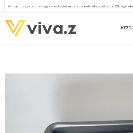
A vivaz.hu egy online nagykereskedelmi üzlet, amely kifejezetten a B2B ügyfel
KEZD