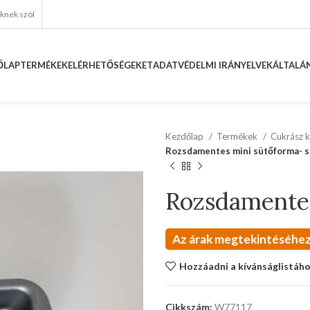
eknek szól
ŐLAP
TERMÉKEK
ELÉRHETŐSÉGEKET
ADATVÉDELMI IRÁNYELVEK
ÁLTALÁN
Kezdőlap
Termékek
Cukrász k
Rozsdamentes mini sütőforma- s
Rozsdamentes
Az árak megtekintéséhez
Hozzáadni a kívánságlistáh
Cikkszám:
W77117