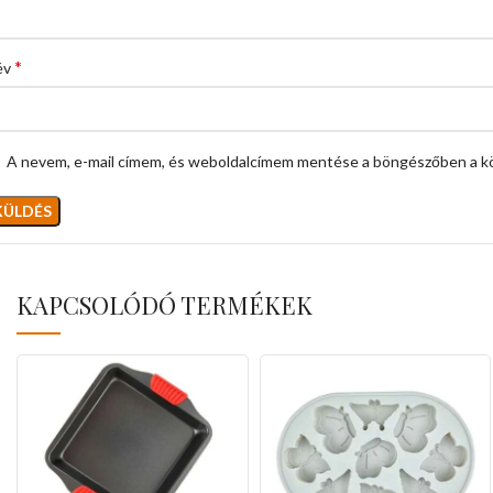
*
év
A nevem, e-mail címem, és weboldalcímem mentése a böngészőben a k
KAPCSOLÓDÓ TERMÉKEK