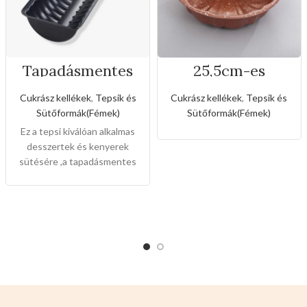
Tapadásmentes
25,5cm-es
őzgerinc
tapadásmentes
forma(Kis méret)
kuglóf sütőforma
Cukrász kellékek
,
Tepsik és
Cukrász kellékek
,
Tepsik és
Sütőformák(Fémek)
Sütőformák(Fémek)
Ez a tepsi kiválóan alkalmas
desszertek és kenyerek
sütésére ,a tapadásmentes
bevonat könnyű gondozást
és karbantartást tesz
lehetővé, és könnyen
levehet,ez megkönnyíti a
tisztítását is.
Mérete:
20cm
magas 7cm széles 2cm mély