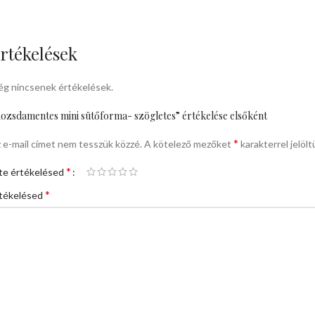
rtékelések
g nincsenek értékelések.
ozsdamentes mini sütőforma- szögletes” értékelése elsőként
*
 e-mail címet nem tesszük közzé.
A kötelező mezőket
karakterrel jelölt
*
te értékelésed
*
tékelésed