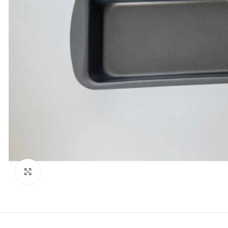
kattints a kinagyításhoz