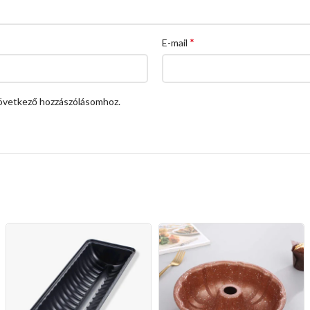
*
E-mail
övetkező hozzászólásomhoz.