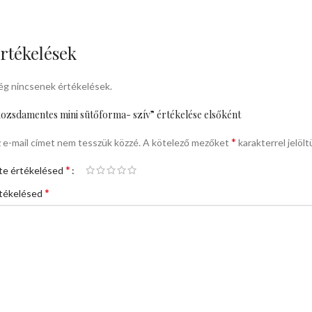
rtékelések
g nincsenek értékelések.
ozsdamentes mini sütőforma- szív” értékelése elsőként
*
 e-mail címet nem tesszük közzé.
A kötelező mezőket
karakterrel jelölt
*
te értékelésed
*
tékelésed