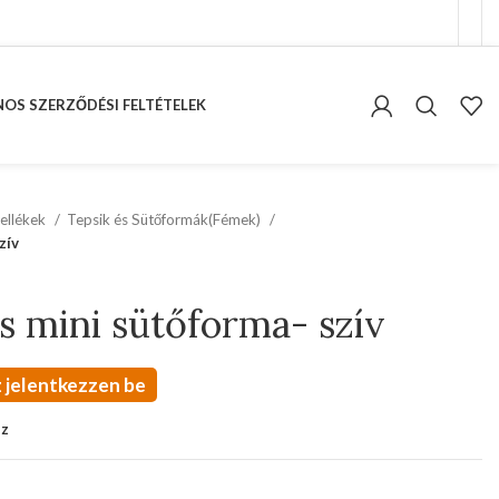
OS SZERZŐDÉSI FELTÉTELEK
ellékek
Tepsik és Sütőformák(Fémek)
zív
 mini sütőforma- szív
 jelentkezzen be
oz