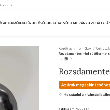
eknek szól
ŐLAP
TERMÉKEK
ELÉRHETŐSÉGEKET
ADATVÉDELMI IRÁNYELVEK
ÁLTALÁN
Kezdőlap
Termékek
Cukrász k
Rozsdamentes mini sütőforma- s
Rozsdamentes
Az árak megtekintéséhez
Hozzáadni a kívánságlistáh
Cikkszám:
W77116