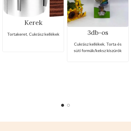
Kerek
rozsdamentes
3db-os
állítható
Tortakeret
,
Cukrász kellékek
rozsdamentes
sütőkeret-20cm
kiszúró készlet
Cukrász kellékek
,
Torta és
unikornis és
süti formák/keksz kiszúrók
szivárvány alakkal