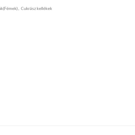
ák(Fémek)
,
Cukrász kellékek