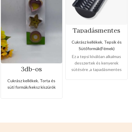
Tapadásmentes
őzgerinc
forma(Kis méret)
Cukrász kellékek
,
Tepsik és
Sütőformák(Fémek)
Ez a tepsi kiválóan alkalmas
desszertek és kenyerek
3db-os
sütésére ,a tapadásmentes
rozsdamentes
bevonat könnyű gondozást
kiszúró készlet
Cukrász kellékek
,
Torta és
és karbantartást tesz
szív,csillag és
süti formák/keksz kiszúrók
kerek alakkal
lehetővé, és könnyen
levehet,ez megkönnyíti a
tisztítását is.
Mérete:
20cm
magas 7cm széles 2cm mély