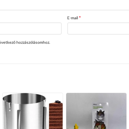
*
E-mail
övetkező hozzászólásomhoz.