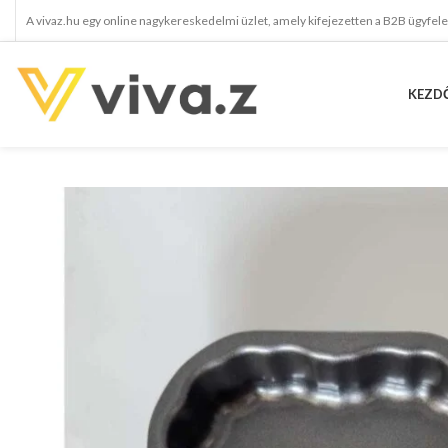
A vivaz.hu egy online nagykereskedelmi üzlet, amely kifejezetten a B2B ügyfel
KEZD