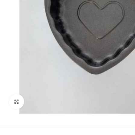
kattints a kinagyításhoz