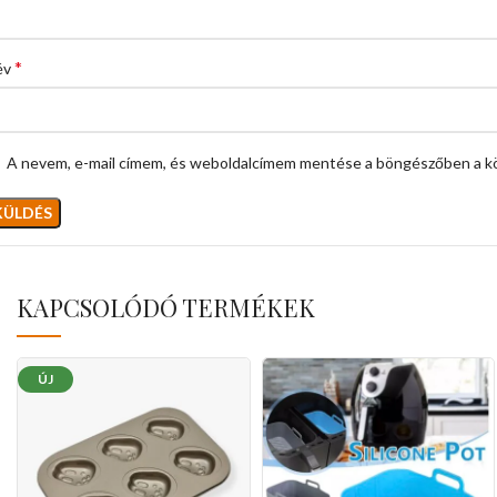
*
év
A nevem, e-mail címem, és weboldalcímem mentése a böngészőben a k
KAPCSOLÓDÓ TERMÉKEK
ÚJ