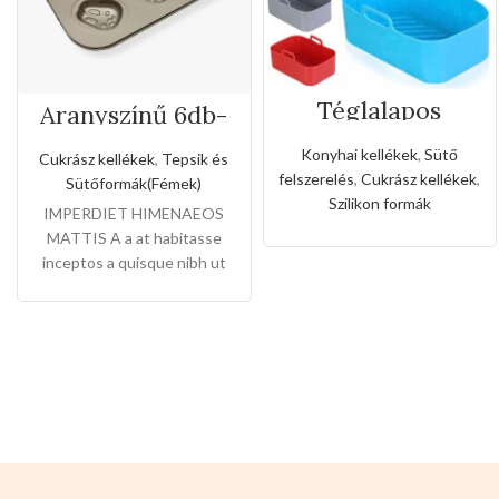
Téglalapos
Aranyszínű 6db-
szilikon forma
os nyuszi formájú
forró levegős
tepsi
Konyhai kellékek
,
Sütő
Cukrász kellékek
,
Tepsik és
sütőhöz
felszerelés
,
Cukrász kellékek
,
Sütőformák(Fémek)
Szilikon formák
IMPERDIET HIMENAEOS
MATTIS A a at habitasse
inceptos a quisque nibh ut
arcu et dictum laoreet elit
ante scelerisque libero