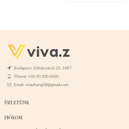
mérete
:3,5cm magas x9,5cm
széles -
Az itató t
artály
térfogata:330ml
-
Az etető
tartály tétfogata:280ml
Színek:
-
RÓZSASZÍN -KÉK -ZÖLD
Budapest, Kőbányai út 25, 1087
Phone: +36 30 300 6300
Email: vivazhang58@gmail.com
ÜZLETÜNK
FIÓKOM