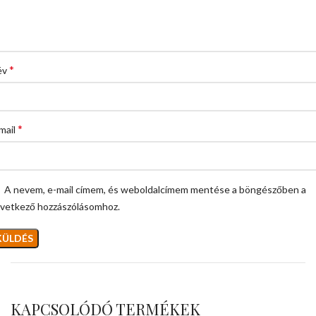
*
év
*
mail
A nevem, e-mail címem, és weboldalcímem mentése a böngészőben a
vetkező hozzászólásomhoz.
KAPCSOLÓDÓ TERMÉKEK