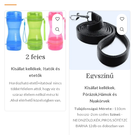
2 fejes
hordozható
etető+itató
Kisállat kellékek
,
Itatók és
Egyszínű
etetők
neoprén
Hordozható etető+itatóval nincs
kézipóráz
Kisállat kellékek
,
többé félelem attól, hogy víz és
(Közepes méret)
Pórázok,Hámok és
száraz élelem nélkül mész ki
.Ahol elérhető közelségben van,
Nyakörvek
sokáig elkísér,kiváló
Tulajdonságai:
Mérete:
-110cm
minőség,maximális
hosszú -2cm széles
Színei:
-
ellátás,kényelem.
NEONZÖLD,KÉK,PIROS,SÖTÉTZÖLD,
BARNA 12db-os dobozban van
-Teljes mérete:20,5cm magas
csomagolva.
x9,5cm széles
-
Kupak