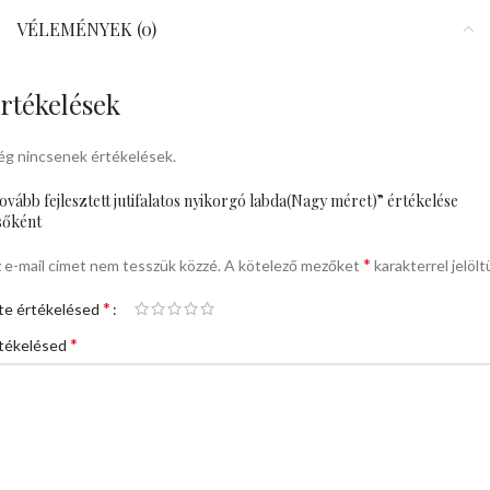
VÉLEMÉNYEK (0)
rtékelések
g nincsenek értékelések.
ovább fejlesztett jutifalatos nyikorgó labda(Nagy méret)” értékelése
sőként
*
 e-mail címet nem tesszük közzé.
A kötelező mezőket
karakterrel jelölt
*
te értékelésed
*
tékelésed