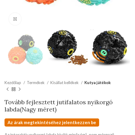
kattints a kinagyításhoz
Kezdőlap
Termékek
Kisállat kellékek
Kutya játékok
Tovább fejlesztett jutifalatos nyikorgó
labda(Nagy méret)
Az árak megtekintéséhez jelentkezzen be
Az interaktív nyikorgó labda kiváló minőségű, nem mérgező