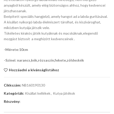
anyagból készült, amely elég biztonságos ahhoz, hogy kedvencei
játszhassanak.
Beépített speciális hangjelző, amely hangot ad a labda gurításával.
A kisállat nyikorgó labda élelmiszert tárolhat, és kiszivároghat,
miközben kutyája játszik vele.
Tökéletes kirakós játék kutyáknak és macskáknak,elegendő
mozgást biztosít a meghízótt kedvenceinek .
-Mérete:10cm
-Színei: narancs,kék,rózsaszín,fekete,zöldeskék
Hozzáadni a kívánságlistához
Cikkszám:
NB160190130
Kategóriák:
Kisállat kellékek
,
Kutya játékok
Részvény: