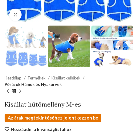
kattints a kinagyításhoz
Kezdőlap
Termékek
Kisállat kellékek
Pórázok,Hámok és Nyakörvek
Kisállat hűtőmellény M-es
Az árak megtekintéséhez jelentkezzen be
Hozzáadni a kívánságlistához