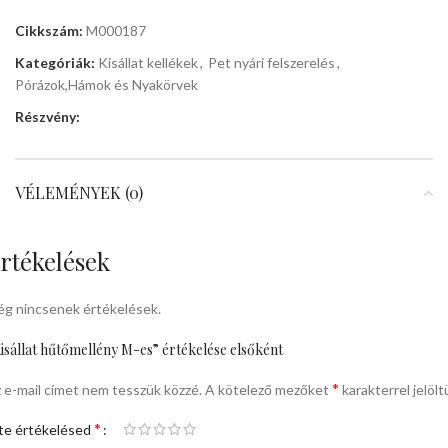
Cikkszám:
M000187
Kategóriák:
Kisállat kellékek
,
Pet nyári felszerelés
,
Pórázok,Hámok és Nyakörvek
Részvény:
VÉLEMÉNYEK (0)
rtékelések
g nincsenek értékelések.
isállat hűtőmellény M-es” értékelése elsőként
*
 e-mail címet nem tesszük közzé.
A kötelező mezőket
karakterrel jelölt
*
te értékelésed