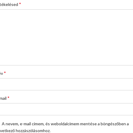
*
tékelésed
*
év
*
mail
A nevem, e-mail címem, és weboldalcímem mentése a böngészőben a
vetkező hozzászólásomhoz.