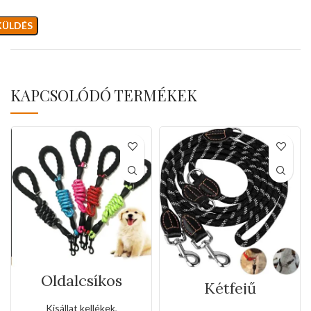
KAPCSOLÓDÓ TERMÉKEK
Oldalcsíkos
Kétfejű
fényvisszaverő
bőrakasztókkal
kézi póráz(Kis
Kisállat kellékek
,