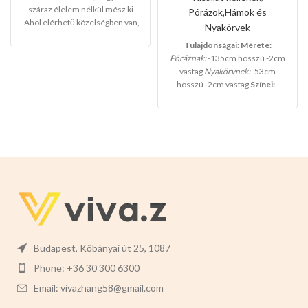
szett(Kis méret)
száraz élelem nélkül mész ki
Pórázok,Hámok és
.Ahol elérhető közelségben van,
Nyakörvek
sokáig elkísér,kiváló
Tulajdonságai:
Mérete:
minőség,maximális
Póráznak:
-135cm hosszú -2cm
ellátás,kényelem.
vastag
Nyakörvnek:
-53cm
-Teljes mérete:20,5cm magas
hosszú -2cm vastag
Színei:
-
x9,5cm széles
-
Kupak
BARNA
-NARANCS
-FEKETE
mérete
:3,5cm magas x9,5cm
széles -
Az itató t
artály
térfogata:330ml
-
Az etető
tartály tétfogata:280ml
Színek:
-
RÓZSASZÍN -KÉK -ZÖLD
Budapest, Kőbányai út 25, 1087
Phone: +36 30 300 6300
Email: vivazhang58@gmail.com