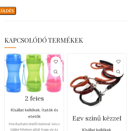
KAPCSOLÓDÓ TERMÉKEK
2 fejes
hordozható
etető+itató
Kisállat kellékek
,
Itatók és
etetők
Egy színű kézzel
varrott bőr póráz
Hordozható etető+itatóval nincs
és nyakörv
többé félelem attól, hogy víz és
Kisállat kellékek
,