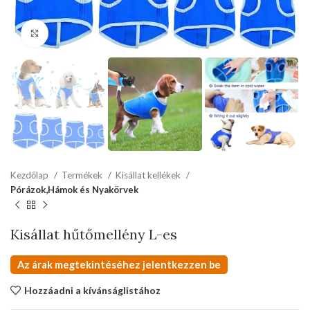
kattints a kinagyításhoz
Kezdőlap
Termékek
Kisállat kellékek
Pórázok,Hámok és Nyakörvek
Kisállat hűtőmellény L-es
Az árak megtekintéséhez jelentkezzen be
Hozzáadni a kívánságlistához