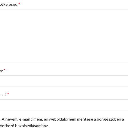
*
tékelésed
*
év
*
mail
A nevem, e-mail címem, és weboldalcímem mentése a böngészőben a
vetkező hozzászólásomhoz.