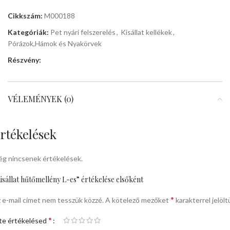
Cikkszám:
M000188
Kategóriák:
Pet nyári felszerelés
,
Kisállat kellékek
,
Pórázok,Hámok és Nyakörvek
Részvény:
VÉLEMÉNYEK (0)
rtékelések
g nincsenek értékelések.
isállat hűtőmellény L-es” értékelése elsőként
*
 e-mail címet nem tesszük közzé.
A kötelező mezőket
karakterrel jelölt
*
te értékelésed