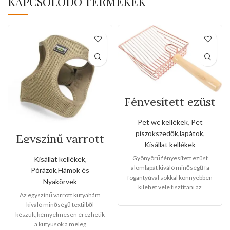
KAPCSOLÓDÓ TERMÉKEK
Fényesített ezüst
alomlapát fa
fogantyúval
Pet wc kellékek
,
Pet
piszokszedők,lapátok
,
Egyszínű varrott
Kisállat kellékek
kutyahám(Közep
es méret)
Gyönyörű fényesített ezüst
Kisállat kellékek
,
alomlapát kiváló minőségű fa
Pórázok,Hámok és
fogantyúval sokkal könnyebben
Nyakörvek
kilehet vele tisztítani az
Az egyszínű varrott kutyahám
alomtálcákat.
Mérete:
Lapát
:14
kiváló minőségű textilből
cm hosszú ,14cm széles ,4cm
készült,kémyelmesen érezhetik
mély
Fogantyú
:13cm
a kutyusok a meleg
hosszú,2,5cm vastag 12db-os a