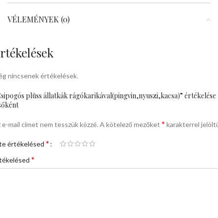
VÉLEMÉNYEK (0)
rtékelések
g nincsenek értékelések.
sipogós plüss állatkák rágókarikával(pingvin,nyuszi,kacsa)” értékelése
sőként
*
 e-mail címet nem tesszük közzé.
A kötelező mezőket
karakterrel jelölt
*
te értékelésed
*
tékelésed