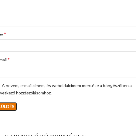
*
év
*
mail
A nevem, e-mail címem, és weboldalcímem mentése a böngészőben a
vetkező hozzászólásomhoz.