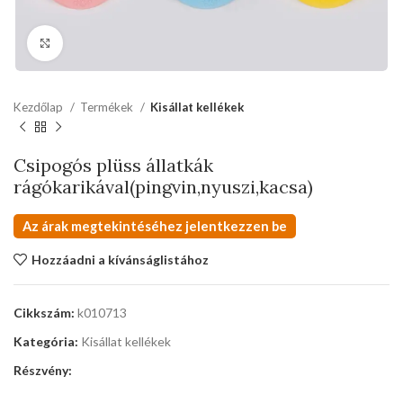
kattints a kinagyításhoz
Kezdőlap
Termékek
Kisállat kellékek
Csipogós plüss állatkák
rágókarikával(pingvin,nyuszi,kacsa)
Az árak megtekintéséhez jelentkezzen be
Hozzáadni a kívánságlistához
Cikkszám:
k010713
Kategória:
Kisállat kellékek
Részvény: