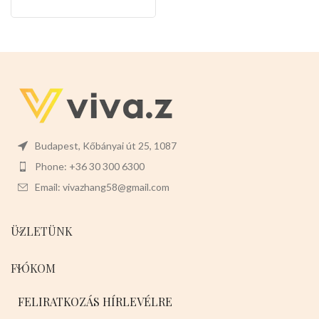
hámban,sétáltatásnál a
csomaglása Válasszon a termék
kedvencei lesz a
magas minőségét!
legkáprázatosabb az utcán.Télen
megvéd a lehülés ellen.Nagyon
rugalmas,nyáron szellőző hatása
van a forróság ellen.Ez a termék
tökéletes a házikedvencek
számára.
Javasolt testtömeg:4-
7kg
Színei:
-VILÁGOSBARNA -
SÖTÉTBARNA -VILÁGOS KÉK -
SÖTÉT KÉK -PIROS -RÓZSASZÍN
Budapest, Kőbányai út 25, 1087
Válasszon nyugodtan a termék
Phone: +36 30 300 6300
magas minőségét!
Email: vivazhang58@gmail.com
ÜZLETÜNK
FIÓKOM
FELIRATKOZÁS HÍRLEVÉLRE