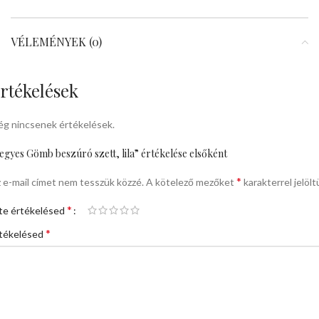
VÉLEMÉNYEK (0)
rtékelések
g nincsenek értékelések.
egyes Gömb beszúró szett, lila” értékelése elsőként
*
 e-mail címet nem tesszük közzé.
A kötelező mezőket
karakterrel jelölt
*
te értékelésed
*
tékelésed