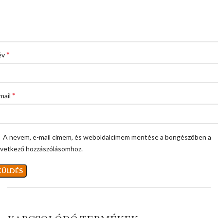
*
év
*
mail
A nevem, e-mail címem, és weboldalcímem mentése a böngészőben a
vetkező hozzászólásomhoz.