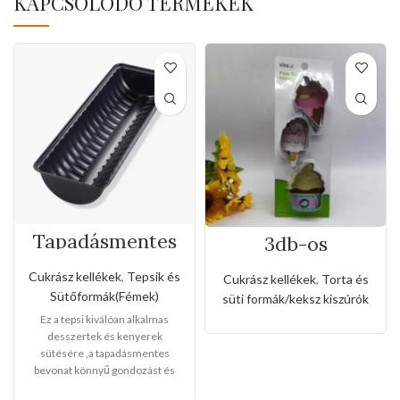
KAPCSOLÓDÓ TERMÉKEK
Tapadásmentes
3db-os
őzgerinc
rozsdamentes
forma(Nagy
kiszúró készlet
Cukrász kellékek
,
Tepsik és
Cukrász kellékek
,
Torta és
méret)
fagyi és muffin
Sütőformák(Fémek)
süti formák/keksz kiszúrók
alakkal
Ez a tepsi kiválóan alkalmas
desszertek és kenyerek
sütésére ,a tapadásmentes
bevonat könnyű gondozást és
karbantartást tesz lehetővé, és