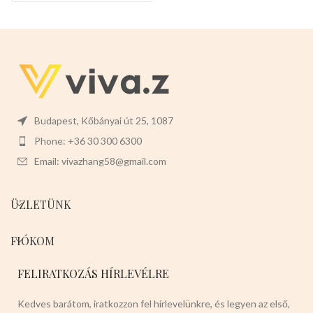
könnyen levehet,ez megkönnyíti
a tisztítását is.
Mérete:
30cm
magas 12cm széles 4cm mély
Budapest, Kőbányai út 25, 1087
Phone: +36 30 300 6300
Email: vivazhang58@gmail.com
ÜZLETÜNK
FIÓKOM
FELIRATKOZÁS HÍRLEVÉLRE
Kedves barátom, iratkozzon fel hírlevelünkre, és legyen az első,