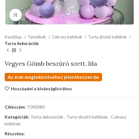
kattints a kinagyításhoz
Kezdőlap
Termékek
Cukrász kellékek
Torta díszítő kellékek
Torta dekorációk
Vegyes Gömb beszúró szett, lila
Az árak megtekintéséhez jelentkezzen be
Hozzáadni a kívánságlistához
Cikkszám:
T090380
Kategóriák:
Torta dekorációk
,
Torta díszítő kellékek
,
Cukrász
kellékek
Részvény: