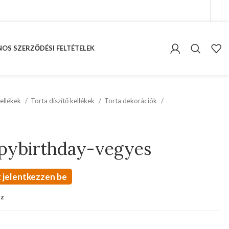
OS SZERZŐDÉSI FELTÉTELEK
ellékek
Torta díszítő kellékek
Torta dekorációk
ppybirthday-vegyes
 jelentkezzen be
oz