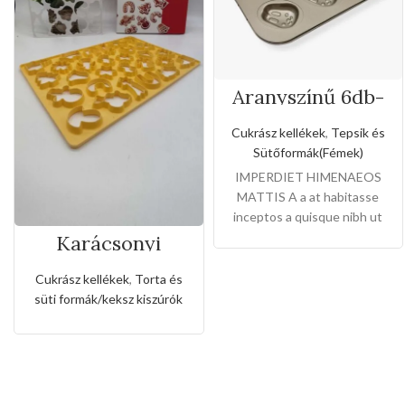
Aranyszínű 6db-
os nyuszi formájú
tepsi
Cukrász kellékek
,
Tepsik és
Sütőformák(Fémek)
IMPERDIET HIMENAEOS
MATTIS A a at habitasse
inceptos a quisque nibh ut
arcu et dictum laoreet elit
Karácsonyi
sütemény kiszúró
ante scelerisque libero
forma
Cukrász kellékek
,
Torta és
süti formák/keksz kiszúrók