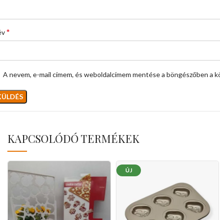
*
év
A nevem, e-mail címem, és weboldalcímem mentése a böngészőben a k
KAPCSOLÓDÓ TERMÉKEK
ÚJ