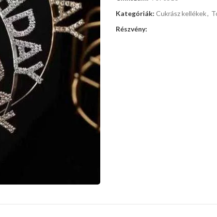
Kategóriák:
Cukrász kellékek
,
T
Részvény: