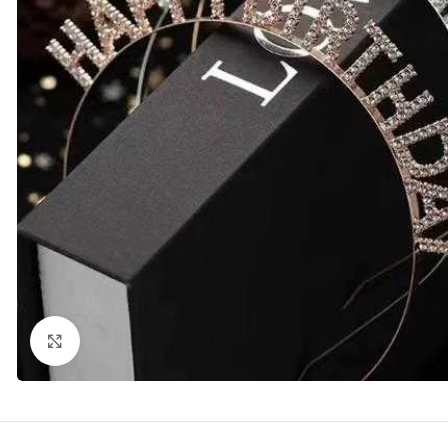
kattints a kinagyításhoz