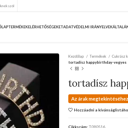
eknek szól
ŐLAP
TERMÉKEK
ELÉRHETŐSÉGEKET
ADATVÉDELMI IRÁNYELVEK
ÁLTALÁN
Kezdőlap
Termékek
Cukrász k
tortadísz happybirthday-vegyes
tortadísz ha
Az árak megtekintéséhez
Hozzáadni a kívánságlistáh
Cikkszám:
T090516