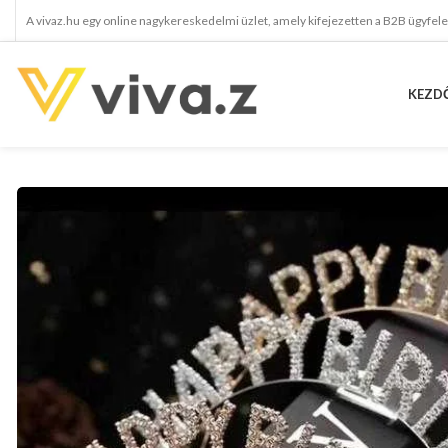
A vivaz.hu egy online nagykereskedelmi üzlet, amely kifejezetten a B2B ügyfel
KEZD