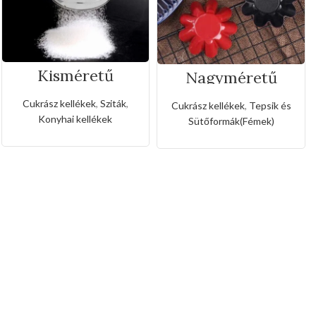
Kisméretű
Nagyméretű
rozsdamentes
rozsda- és
liszt,porcukor
tapadásmentes
Cukrász kellékek
,
Sziták
,
Cukrász kellékek
,
Tepsik és
szóró
muffin forma
Konyhai kellékek
Sütőformák(Fémek)