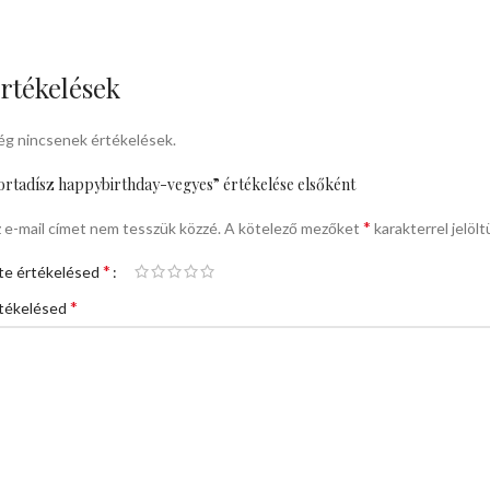
rtékelések
g nincsenek értékelések.
ortadísz happybirthday-vegyes” értékelése elsőként
*
 e-mail címet nem tesszük közzé.
A kötelező mezőket
karakterrel jelölt
*
te értékelésed
*
tékelésed