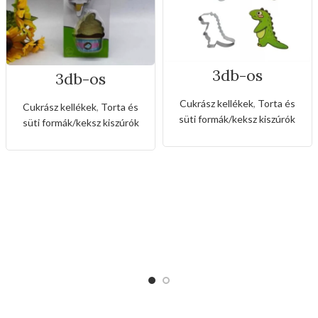
3db-os
3db-os
rozsdamentes
rozsdamentes
kiszúró készlet
kiszúró készlet
Cukrász kellékek
,
Torta és
Cukrász kellékek
,
Torta és
dinó,repülőgép és
fagyi és muffin
süti formák/keksz kiszúrók
süti formák/keksz kiszúrók
szivárvány alakkal
alakkal