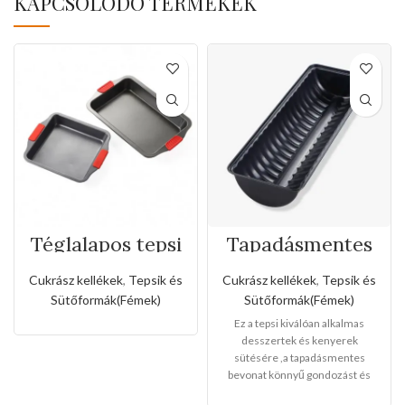
KAPCSOLÓDÓ TERMÉKEK
Téglalapos tepsi
Tapadásmentes
szilikon fogóval
őzgerinc
forma(Kis méret)
Cukrász kellékek
,
Tepsik és
Cukrász kellékek
,
Tepsik és
Sütőformák(Fémek)
Sütőformák(Fémek)
Ez a tepsi kiválóan alkalmas
desszertek és kenyerek
sütésére ,a tapadásmentes
bevonat könnyű gondozást és
karbantartást tesz lehetővé, és