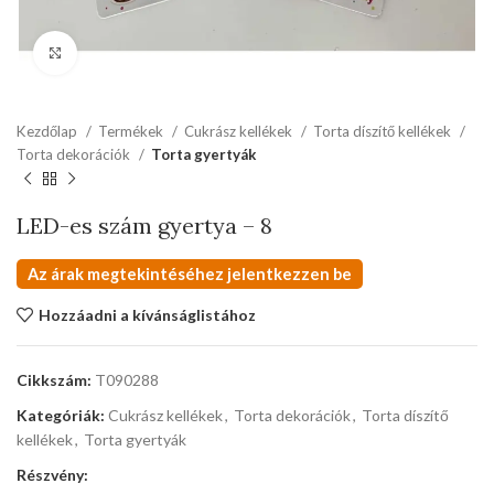
kattints a kinagyításhoz
Kezdőlap
Termékek
Cukrász kellékek
Torta díszítő kellékek
Torta dekorációk
Torta gyertyák
LED-es szám gyertya – 8
Az árak megtekintéséhez jelentkezzen be
Hozzáadni a kívánságlistához
Cikkszám:
T090288
Kategóriák:
Cukrász kellékek
,
Torta dekorációk
,
Torta díszítő
kellékek
,
Torta gyertyák
Részvény: