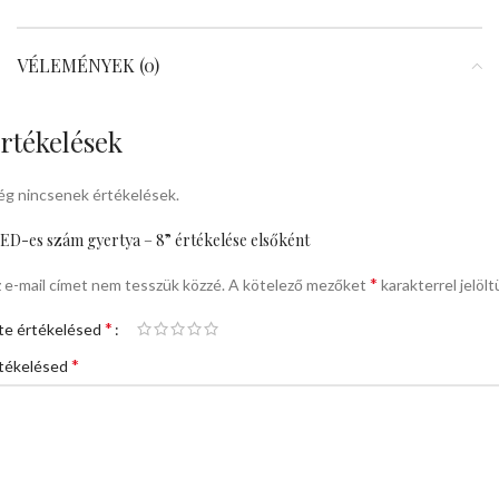
VÉLEMÉNYEK (0)
rtékelések
g nincsenek értékelések.
ED-es szám gyertya – 8” értékelése elsőként
*
 e-mail címet nem tesszük közzé.
A kötelező mezőket
karakterrel jelölt
*
te értékelésed
*
tékelésed