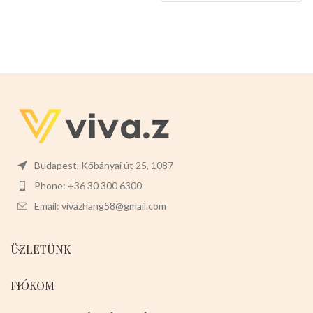
könnyen levehet,ez megkönnyíti
a tisztítását is.
Mérete:
20cm
magas 7cm széles 2cm mély
Budapest, Kőbányai út 25, 1087
Phone: +36 30 300 6300
Email: vivazhang58@gmail.com
ÜZLETÜNK
FIÓKOM