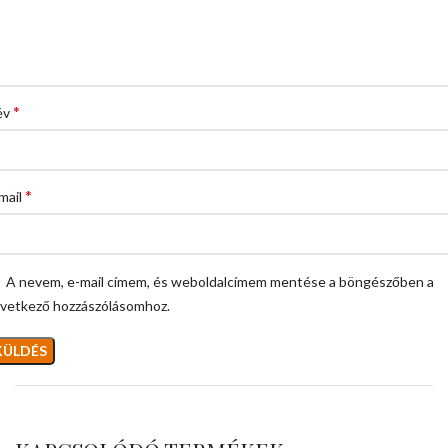
*
év
*
mail
A nevem, e-mail címem, és weboldalcímem mentése a böngészőben a
vetkező hozzászólásomhoz.